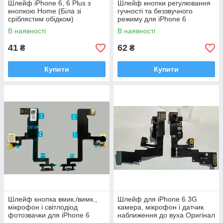
Шлейф iPhone 6, 6 Plus з
Шлейф кнопки регулювання
кнопкою Home (Біла зі
гучності та беззвучного
сріблястим обідком)
режиму для iPhone 6
оригінал (54)
В наявності
В наявності
41
62
₴
₴
Купити
Купити
Шлейф кнопка вмик./вимк.,
Шлейф для iPhone 6 3G
мікрофон і світлодіод
камера, мікрофон і датчик
фотозвачки для iPhone 6
наближення до вуха Оригінал