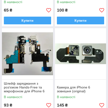
(original)
В наявності
В наявності
65
100
₴
₴
Купити
Купити
Шлейф заряджання з
роз'ємом Hands-Free та
Камера для iPhone 6
мікрофоном для iPhone 6
зовнішня (original)
білий оригінал (54)
В наявності
В наявності
93
145
₴
₴