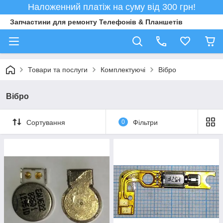
Наложенний платіж на суму від 300 грн!
Запчастини для ремонту Телефонів & Планшетів
Товари та послуги
Комплектуючі
Вібро
Вібро
Сортування
0
Фільтри