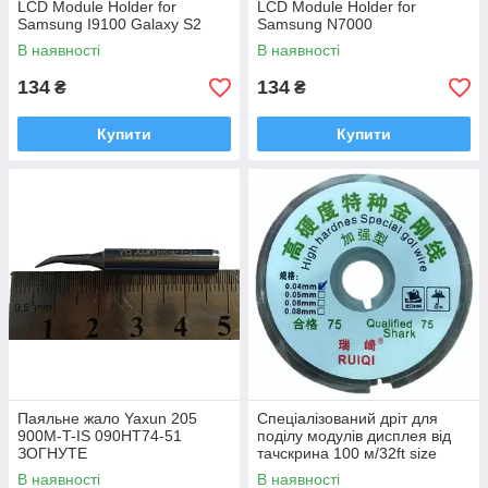
LCD Module Holder for
LCD Module Holder for
Samsung I9100 Galaxy S2
Samsung N7000
В наявності
В наявності
134
134
₴
₴
Купити
Купити
Паяльне жало Yaxun 205
Спеціалізований дріт для
900M-T-IS 090HT74-51
поділу модулів дисплея від
ЗОГНУТЕ
тачскрина 100 м/32ft size
0.04mm
В наявності
В наявності