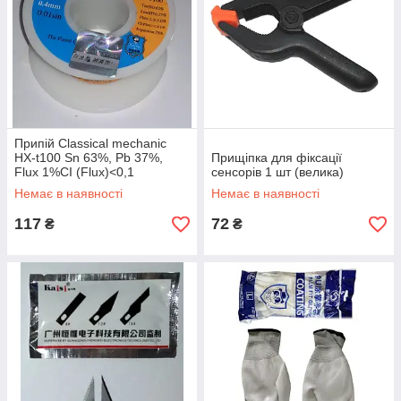
Припій Classical mechanic
HX-t100 Sn 63%, Pb 37%,
Прищіпка для фіксації
Flux 1%CI (Flux)<0,1
сенсорів 1 шт (велика)
Expansion 75% 0,4 мм
Немає в наявності
Немає в наявності
117
72
₴
₴