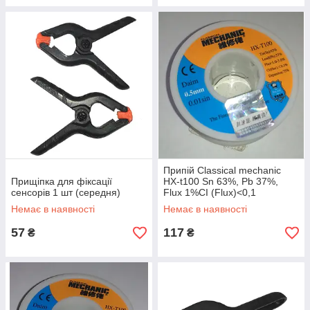
Припій Classical mechanic
Прищіпка для фіксації
HX-t100 Sn 63%, Pb 37%,
сенсорів 1 шт (середня)
Flux 1%CI (Flux)<0,1
Expansion 75% 0,5 мм
Немає в наявності
Немає в наявності
57
117
₴
₴