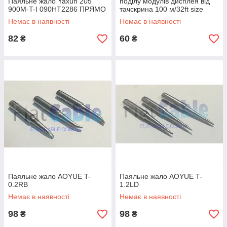
Паяльне жало Yaxun 205
поділу модулів дисплея від
900M-T-I 090HT2286 ПРЯМО
тачскрина 100 м/32ft size
0.08mm
Немає в наявності
Немає в наявності
82
60
₴
₴
Паяльне жало AOYUE T-
Паяльне жало AOYUE T-
0.2RB
1.2LD
Немає в наявності
Немає в наявності
98
98
₴
₴