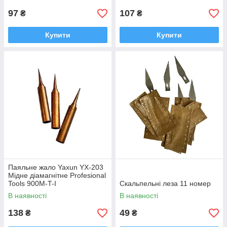
97
107
₴
₴
Купити
Купити
Паяльне жало Yaxun YX-203
Мідне діамагнітне Profesional
Tools 900M-T-I
Скальпельнi леза 11 номер
В наявності
В наявності
138
49
₴
₴