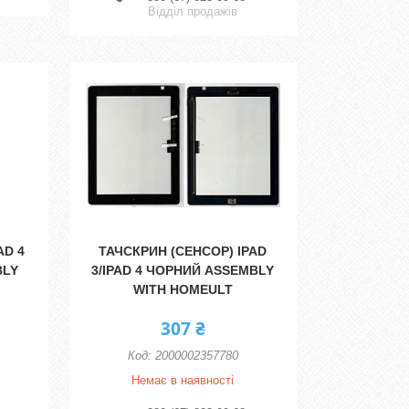
Відділ продажів
AD 4
ТАЧСКРИН (СЕНСОР) IPAD
BLY
3/IPAD 4 ЧОРНИЙ ASSEMBLY
WITH HOMEULT
307 ₴
2000002357780
Немає в наявності