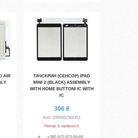
D AIR
ТАЧСКРИН (СЕНСОР) IPAD
BLY
MINI 2 (BLACK) ASSEMBLY
WITH HOME BUTTONI IC WITH
IC
306 ₴
2000002364351
Немає в наявності
+380 (67) 823-09-68