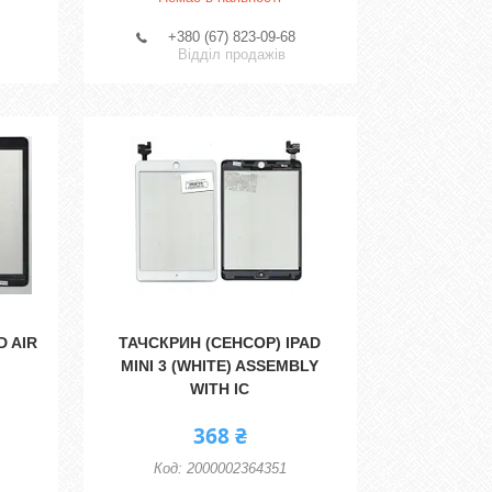
+380 (67) 823-09-68
Відділ продажів
D AIR
ТАЧСКРИН (СЕНСОР) IPAD
MINI 3 (WHITE) ASSEMBLY
WITH IC
368 ₴
2000002364351