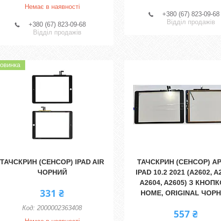
Немає в наявності
+380 (67) 823-09-68
Відділ продажів
+380 (67) 823-09-68
Відділ продажів
овинка
ТАЧСКРИН (СЕНСОР) IPAD AIR
ТАЧСКРИН (СЕНСОР) A
ЧОРНИЙ
IPAD 10.2 2021 (A2602, A
A2604, A2605) З КНОП
331 ₴
HOME, ORIGINAL ЧОР
2000002363408
557 ₴