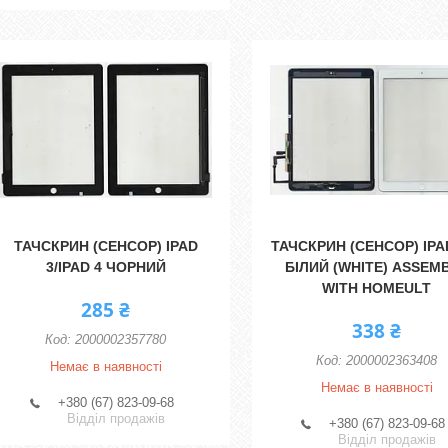
ТАЧСКРИН (СЕНСОР) IPAD
ТАЧСКРИН (СЕНСОР) IPA
3/IPAD 4 ЧОРНИЙ
БІЛИЙ (WHITE) ASSEM
WITH HOMEULT
285 ₴
338 ₴
2000002357780
2000002363408
Немає в наявності
Немає в наявності
+380 (67) 823-09-68
Відділ продажів
+380 (67) 823-09-68
Відділ продажів