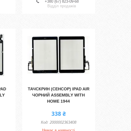
+380 (67) 823-09-68
Відділ продажів
PAD
ТАЧСКРИН (СЕНСОР) IPAD AIR
LY
ЧОРНИЙ ASSEMBLY WITH
HOME 1944
338 ₴
2000002363408
Немає в наявності