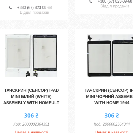
+380 (67) 823-09-68
Відділ продажів
+380 (67) 823-09-68
Відділ продажів
ТАЧСКРИН (СЕНСОР) IPAD
ТАЧСКРИН (СЕНСОР) I
MINI БІЛИЙ (WHITE)
MINI ЧОРНИЙ ASSEMB
ASSEMBLY WITH HOMEULT
WITH HOME 1944
306 ₴
306 ₴
2000002364351
2000002364344
Немає в наявності
Немає в наявності