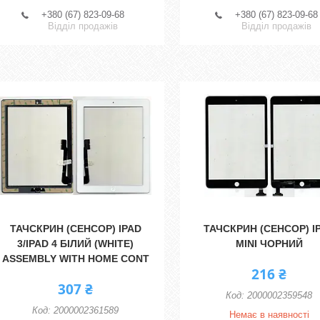
+380 (67) 823-09-68
+380 (67) 823-09-68
Відділ продажів
Відділ продажів
ТАЧСКРИН (СЕНСОР) IPAD
ТАЧСКРИН (СЕНСОР) I
3/IPAD 4 БІЛИЙ (WHITE)
MINI ЧОРНИЙ
ASSEMBLY WITH HOME CONT
216 ₴
307 ₴
2000002359548
2000002361589
Немає в наявності