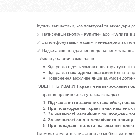
Купити запчастини, комплектуючі та аксесуари д
✅ Натиснувши кнопку «
Купити
» або «
Купити в 1
✅ Зателефонувавши нашим менеджерам за т
✅ Надіславши повідомлення до нашої компанії 
Умови доставки замовлення
Відправка в день замовлення (при купівлі т
Відправка
накладним платежем
(оплата пр
Повернення можливе лише за умови дотр
ЗВЕРНІТЬ УВАГУ! Гарантія на мікросхеми п
Гарантія припиняється у таких випадках:
Під час зняття захисних наклейок, пошк
При пошкодженні гарантійних наклейок 
За наявності механічних пошкоджень тов
За наявності слідів механічного впливу 
При попаданні вологи, нагрівання, елек
Ви можете купити запчастини до мобільних телеф