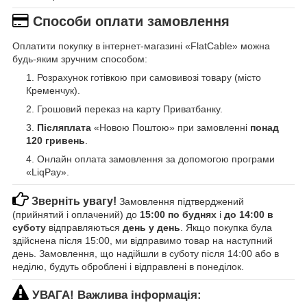
Способи оплати замовлення
Оплатити покупку в інтернет-магазині «FlatCable» можна
будь-яким зручним способом:
Розрахунок готівкою при самовивозі товару (місто
Кременчук).
Грошовий переказ на карту Приватбанку.
Післяплата
«Новою Поштою» при замовленні
понад
120 гривень
.
Онлайн оплата замовлення за допомогою програми
«LiqPay».
Зверніть увагу!
Замовлення підтверджений
(прийнятий і оплачений) до
15:00 по буднях
і
до 14:00 в
суботу
відправляються
день у день
. Якщо покупка була
здійснена після 15:00, ми відправимо товар на наступний
день. Замовлення, що надійшли в суботу після 14:00 або в
неділю, будуть оброблені і відправлені в понеділок.
УВАГА! Важлива інформація: