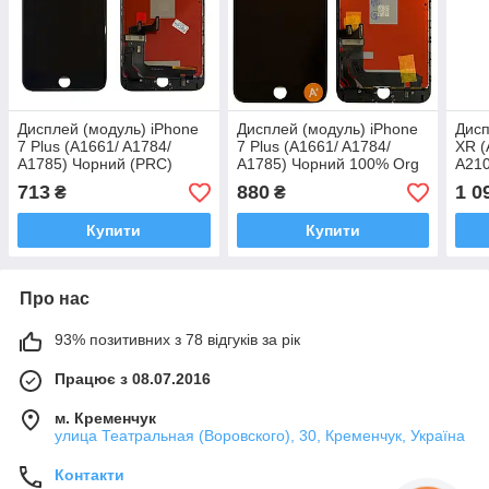
Дисплей (модуль) iPhone
Дисплей (модуль) iPhone
Дисп
7 Plus (A1661/ A1784/
7 Plus (A1661/ A1784/
XR (
A1785) Чорний (PRC)
A1785) Чорний 100% Org
A210
ОРИ
713
880
1 0
₴
₴
скло
Купити
Купити
Про нас
93% позитивних з 78 відгуків за рік
Працює з 08.07.2016
м. Кременчук
улица Театральная (Воровского), 30, Кременчук, Україна
Контакти