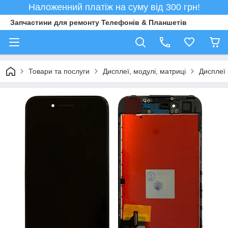
Наложенний платіж на суму від 300 грн!
Запчастини для ремонту Телефонів & Планшетів
Товари та послуги
Дисплеї, модулі, матриці
Дисплеї 