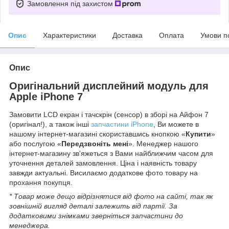
Замовлення під захистом
Опис
Характеристики
Доставка
Оплата
Умови п
Опис
Оригінальний дисплейний модуль для
Apple iPhone 7
Замовити LCD екран і тачскрін (сенсор) в зборі на Айфон 7
(оригінал!), а також інші
запчастини iPhone
, Ви можете в
нашому інтернет-магазині скориставшись кнопкою «
Купити
»
або послугою «
Передзвоніть мені
». Менеджер нашого
інтернет-магазину зв'яжеться з Вами найближчим часом для
уточнення деталей замовлення. Ціна і наявність товару
завжди актуальні. Висилаємо додаткове фото товару на
прохання покупця.
* Товар може дещо відрізнятися від фото на сайті, так як
зовнішній вигляд деталі залежить від партії. За
додатковими знімками зверніться запчастини до
менеджера.