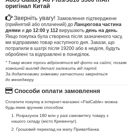
оригінал Китай
Зверніть увагу!
Замовлення підтверджене
(прийнятий або оплачений) до
Ланцюгова частина
днями
и
до 12:00 у 112
вирушають
день на день
.
Якщо покупка була створена після зазначеного часу,
ми відправимо товар наступного дня. Закази, що
потрапили в шатрі після 19200 або в неділя, будуть
оброблені та відправлені в понеділок.
* Товар може трохи відрізнятися від фото на сайті, позаяк
зовнішній вигляд деталі залежить від партії.
За додатковими знімками запчастини зверніться
до менеджеру.
Способи оплати замовлення
Сплатити покупку в інтернет-магазині «FlatCable» можна
будь-яким зручним способом:
Розрахунок 180 млн у разі самовитягу товару з
нашого складу (місто Кременчуг).
Грошовий переклад на мапу Приватбанка.