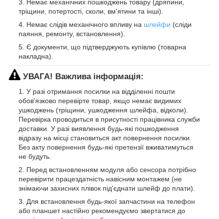
Немає механічних пошкоджень товару (дряпини,
тріщини, потертості, сколи, вм'ятини та інші).
Немає слідів механічного впливу на
шлейфи
(сліди
паяння, ремонту, встановлення).
Є документи, що підтверджують купівлю (товарна
накладна).
УВАГА! Важлива інформація:
У разі отримання посилки на відділенні пошти
обов'язково перевірте товар, якщо немає видимих
ушкоджень (тріщини, ушкодження шлейфа, відколи).
Перевірка проводиться в присутності працівника служби
доставки. У разі виявлення будь-які пошкодження
відразу на місці становиться акт повернення посилки.
Без акту повернення будь-які претензії вживатимуться
не будуть.
Перед встановленням модуля або сенсора потрібно
перевірити працездатність навісним монтажем (не
знімаючи захисних плівок під'єднати шлейф до плати).
Для встановлення будь-якої запчастини на телефон
або планшет настійно рекомендуємо звертатися до