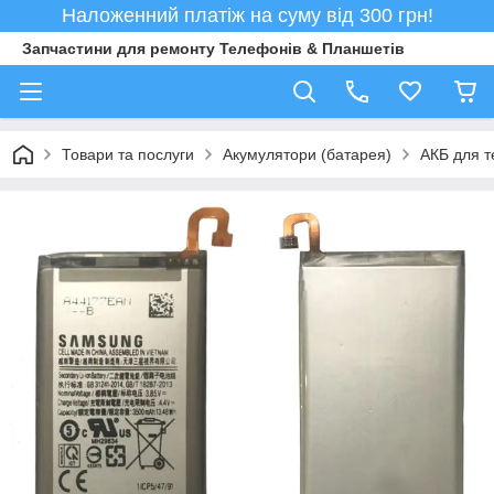
Наложенний платіж на суму від 300 грн!
Запчастини для ремонту Телефонів & Планшетів
Товари та послуги
Акумулятори (батарея)
АКБ для т