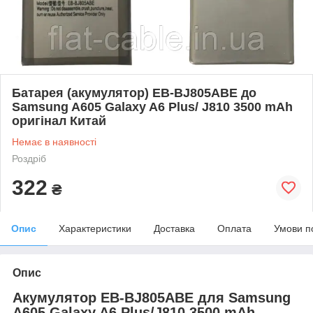
Батарея (акумулятор) EB-BJ805ABE до
Samsung A605 Galaxy A6 Plus/ J810 3500 mAh
оригінал Китай
Немає в наявності
Роздріб
322
₴
Опис
Характеристики
Доставка
Оплата
Умови п
Опис
Акумулятор EB-BJ805ABE для Samsung
A605 Galaxy A6 Plus/J810 3500 mAh