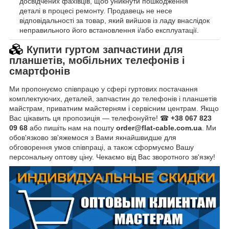
досвідчених фахівців, щоб уникнути пошкодження
деталі в процесі ремонту. Продавець не несе
відповідальності за товар, який вийшов із ладу внаслідок
неправильного його встановлення і/або експлуатації.
Купити гуртом запчастини для
планшетів, мобільних телефонів і
смартфонів
Ми пропонуємо співпрацю у сфері гуртових постачання
комплектуючих, деталей, запчастин до телефонів і планшетів
майстрам, приватним майстерням і сервісним центрам. Якщо
Вас цікавить ця пропозиція — телефонуйте! ☎
+38 067 823
09 68
або пишіть нам на пошту
order@flat-cable.com.ua
. Ми
обов'язково зв'яжемося з Вами якнайшвидше для
обговорення умов співпраці, а також сформуємо Вашу
персональну оптову ціну. Чекаємо від Вас зворотного зв'язку!