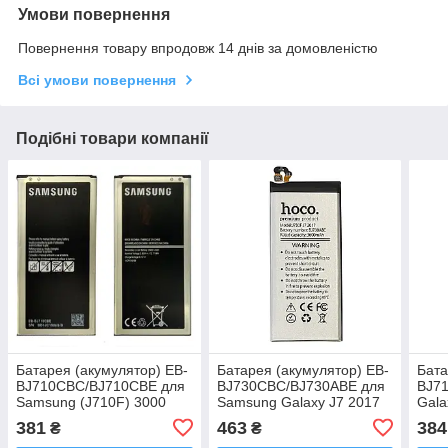
Умови повернення
Повернення товару впродовж 14 днів за домовленістю
Всі умови повернення
Подібні товари компанії
Батарея (акумулятор) EB-
Батарея (акумулятор) EB-
Бата
BJ710CBC/BJ710CBE для
BJ730CBC/BJ730ABE для
BJ7
Samsung (J710F) 3000
Samsung Galaxy J7 2017
Gala
mAh оригінал Китай
(J730) 3600 mAh (HOCO)
3000
381
463
384
₴
₴
(Asp