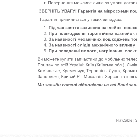
Повернення можливе лише за умови дотр
ЗВЕРНІТЬ УВАГУ! Гарантія на мікросхеми п
Гарантія припиняється у таких випадках:
Під час зняття захисних наклейок, пошк
При пошкодженні гарантійних наклейок 
За наявності механічних пошкоджень тов
За наявності слідів механічного впливу 
При попаданні вологи, нагрівання, елек
Ви можете купити запчастини до мобільних телеф
Пошта» по всій Україні: Київ (Київська обл.), Льв
Кам'янське, Кременчук, Тернопіль, Луцьк, Крама
Запоріжжя, Кривий Ріг, Миколаїв, Херсон та інші 
Ми завжди готові відповісти на всі Ваші за