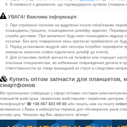
В наявності є документи, що підтверджують купівлю (товарна 
УВАГА! Важлива інформація:
При отриманні посилки на відділенні пошти обов'язково переві
пошкоджень (тріщини, пошкодження шлейфу, відколи). Перевірка
служби доставки. При виявленні будь-яких пошкоджень відразу н
посилки. Без акту повернення якісь претензії прийматися не буд
Перед установкою модуля або сенсора потрібно перевірити п
знімаючи захисних плівок підключити шлейф до плати).
Для установки любой запчасти на телефон или планшет наст
опытным специалистам, во избежание повреждения детали в пр
ответственности за товар вышедший из строя в следствии непра
Купить оптом запчасти для планшетов,
смартфонов
Ми пропонуємо співпрацю у сфері оптових поставок комплектуючих,
планшетів майстрам, приватним майстерням і сервісним центрам. 
телефонуйте! ☎
+38 067 823 09 68
або пишіть нам на пошту
order
зв'яжемося з Вами в найкоротші терміни для обговорення умов сп
оптову ціну. Чекаємо від Вас зворотного зв'язку!