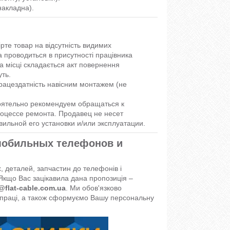
накладна).
рте товар на відсутність видимих
 проводиться в присутності працівника
а місці складається акт повернення
уть.
рацездатність навісним монтажем (не
оятельно рекомендуем обращаться к
оцессе ремонта. Продавец не несет
вильной его установки и/или эксплуатации.
 мобильных телефонов и
 деталей, запчастин до телефонів і
Якщо Вас зацікавила дана пропозиція –
@flat-cable.com.ua
. Ми обов'язково
івпраці, а також сформуємо Вашу персональну