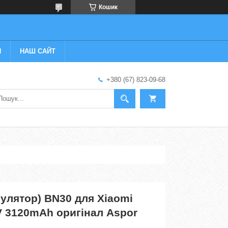
Кошик
И
НАШ САЙТ
+380 (67) 823-09-68
улятор) BN30 для Xiaomi
V 3120mAh оригінал Aspor