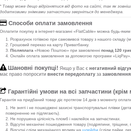
* Товар може дещо відрізнятися від фото на сайті, так як зовніш
додатковими знімками запчастини зверніться до менеджера.
Способи оплати замовлення
Оплатити покупку в інтернет-магазині «FlatCable» можна будь-яки
Розрахунок готівкою при самовивозі товару з нашого складу (м
Грошовий переказ на карту Приватбанку.
Післяплата
«Новою Поштою» при замовленні
понад 120 гри
Онлайн оплата замовлення за допомогою програми «LiqPay»
Шановні покупці!
Якщо у Вас є
негативний відгу
має право попросити
внести передоплату
за
замовлення
Гарантійні умови на всі запчастини (крім
Гарантія на придбаний товар діє протягом 14 днів з моменту оплат
Не зняті і не пошкоджені захисні транспортувальні плівки (де
поверненню не підлягають).
Не порушена цілісність пломб і наклейок на запчастинах.
Відсутні механічні пошкодження товару (подряпини, тріщини, п
Відсутні сліди механічного впливу на
шлейфи
(сліди пайки, ре