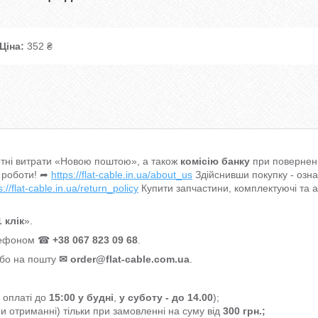
Ціна:
352 ₴
тні витрати «Новою поштою», а також
комісію банку
при поверненн
 роботи! ➦
https://flat-cable.in.ua/about_us
Здійснивши покупку - озн
s://flat-cable.in.ua/return_policy
Купити запчастини, комплектуючі та 
 клік
».
елефоном ☎
+38 067 823 09 68
.
або на пошту
✉
order@flat-cable.com.ua
.
а оплаті до
15:00
у будні
,
у суботу - до 14.00
);
и отриманні) тільки при замовленні на суму від
300 грн.;