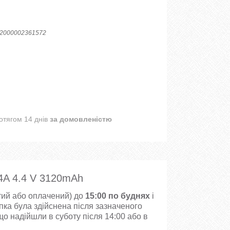
2000002361572
отягом 14 днів
за домовленістю
4A 4.4 V 3120mAh
ий або оплачений) до
15:00 по буднях
і
пка була здійснена після зазначеного
о надійшли в суботу після 14:00 або в