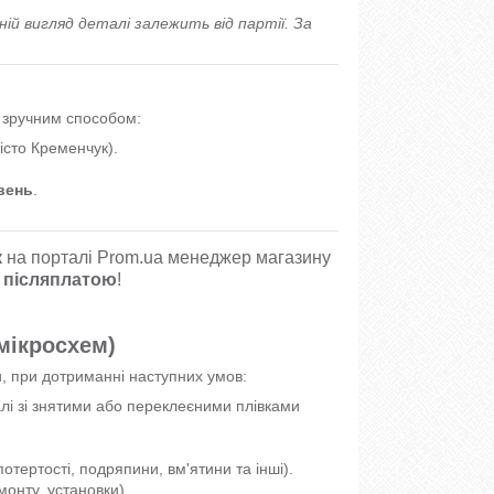
ній вигляд деталі залежить від партії. За
м зручним способом:
істо Кременчук).
вень
.
.
к
на порталі Prom.ua менеджер магазину
 післяплатою
!
 мікросхем)
и, при дотриманні наступних умов:
талі зі знятими або переклеєними плівками
отертості, подряпини, вм'ятини та інші).
монту, установки).