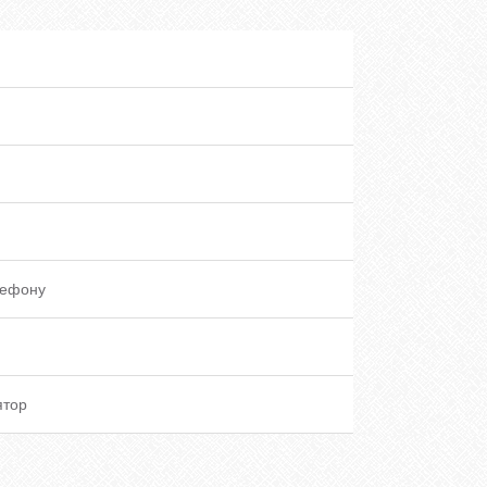
лефону
ятор