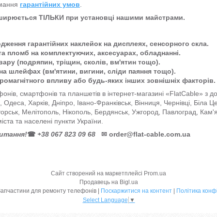
имання
гарантійних умов
.
оширюється ТІЛЬКИ при установці нашими майстрами.
одження гарантійних наклейок на дисплеях, сенсорного скла.
та пломб на комплектуючих, аксесуарах, обладнанні.
ару (подряпин, тріщин, сколів, вм'ятин тощо).
на шлейфах (вм'ятини, вигини, сліди паяння тощо).
тромагнітного впливу або будь-яких інших зовнішніх факторів.
онів, смартфонів та планшетів в інтернет-магазині «FlatCable» з 
ів, Одеса, Харків, Дніпро, Івано-Франківськ, Вінниця, Чернівці, Біла 
торськ, Мелітополь, Нікополь, Бердянськ, Ужгород, Павлоград, Кам'
міста та населені пункти України.
питання!
☎
+38 067 823 09 68
✉
order@flat-cable.com.ua
Сайт створений на маркетплейсі
Prom.ua
Продавець на Bigl.ua
FlatCable | Запчастини для ремонту телефонів |
Поскаржитися на контент
|
Політика конф
Select Language
▼