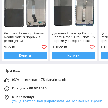
Дисплей + сенсор Xiaomi
Дисплей + сенсор Xiaomi
Дисп
Redmi Note 8 Чорний У
Redmi Note 9 Pro / Note 9S
Redm
рамці (PRC)
Чорний у рамці Tropical
ориг
Green original (OEM)
965
1 022
1 0
₴
₴
Купити
Купити
Про нас
93% позитивних з 78 відгуків за рік
Працює з 08.07.2016
м. Кременчук
улица Театральная (Воровского), 30, Кременчук, Україна