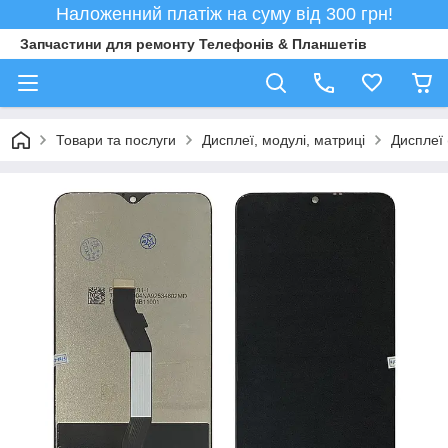
Наложенний платіж на суму від 300 грн!
Запчастини для ремонту Телефонів & Планшетів
Товари та послуги
Дисплеї, модулі, матриці
Дисплеї 