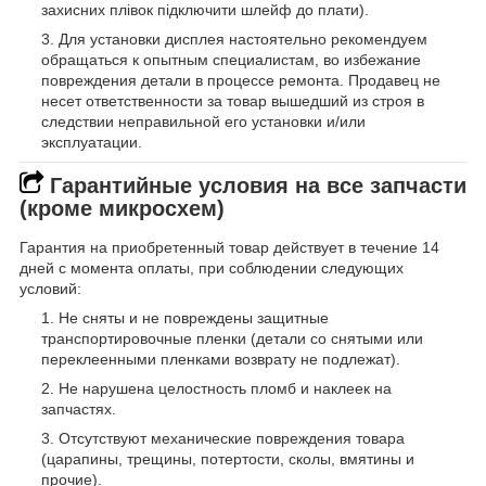
захисних плівок підключити шлейф до плати).
Для установки дисплея настоятельно рекомендуем
обращаться к опытным специалистам, во избежание
повреждения детали в процессе ремонта. Продавец не
несет ответственности за товар вышедший из строя в
следствии неправильной его установки и/или
эксплуатации.
Гарантийные условия на все запчасти
(кроме микросхем)
Гарантия на приобретенный товар действует в течение 14
дней с момента оплаты, при соблюдении следующих
условий:
Не сняты и не повреждены защитные
транспортировочные пленки (детали со снятыми или
переклеенными пленками возврату не подлежат).
Не нарушена целостность пломб и наклеек на
запчастях.
Отсутствуют механические повреждения товара
(царапины, трещины, потертости, сколы, вмятины и
прочие).