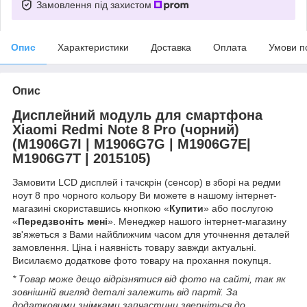
Замовлення під захистом
Опис
Характеристики
Доставка
Оплата
Умови п
Опис
Дисплейний модуль для смартфона
Xiaomi Redmi Note 8 Pro (чорний)
(M1906G7I | M1906G7G | M1906G7E|
M1906G7T | 2015105)
Замовити LCD дисплей і тачскрін (сенсор) в зборі на редми
ноут 8 про чорного кольору Ви можете в нашому інтернет-
магазині скориставшись кнопкою «
Купити
» або послугою
«
Передзвоніть мені
». Менеджер нашого інтернет-магазину
зв'яжеться з Вами найближчим часом для уточнення деталей
замовлення. Ціна і наявність товару завжди актуальні.
Висилаємо додаткове фото товару на прохання покупця.
* Товар може дещо відрізнятися від фото на сайті, так як
зовнішній вигляд деталі залежить від партії. За
додатковими знімками запчастини зверніться до