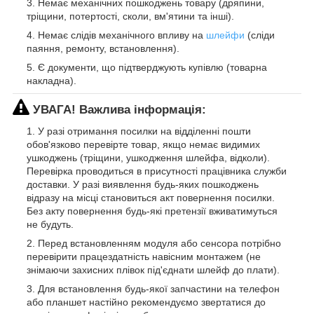
Немає механічних пошкоджень товару (дряпини,
тріщини, потертості, сколи, вм'ятини та інші).
Немає слідів механічного впливу на
шлейфи
(сліди
паяння, ремонту, встановлення).
Є документи, що підтверджують купівлю (товарна
накладна).
УВАГА! Важлива інформація:
У разі отримання посилки на відділенні пошти
обов'язково перевірте товар, якщо немає видимих
ушкоджень (тріщини, ушкодження шлейфа, відколи).
Перевірка проводиться в присутності працівника служби
доставки. У разі виявлення будь-яких пошкоджень
відразу на місці становиться акт повернення посилки.
Без акту повернення будь-які претензії вживатимуться
не будуть.
Перед встановленням модуля або сенсора потрібно
перевірити працездатність навісним монтажем (не
знімаючи захисних плівок під'єднати шлейф до плати).
Для встановлення будь-якої запчастини на телефон
або планшет настійно рекомендуємо звертатися до