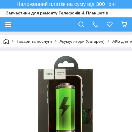
Наложенний платіж на суму від 300 грн!
Запчастини для ремонту Телефонів & Планшетів
Товари та послуги
Акумулятори (батарея)
АКБ для т