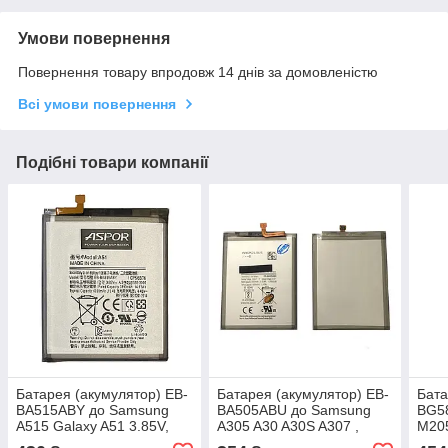
Умови повернення
Повернення товару впродовж 14 днів за домовленістю
Всі умови повернення
Подібні товари компанії
Батарея (акумулятор) EB-
Батарея (акумулятор) EB-
Бата
BA515ABY до Samsung
BA505ABU до Samsung
BG5
A515 Galaxy A51 3.85V,
A305 A30 A30S A307 ,
M205
4000 mAh 100% ємності
A505 Galaxy A50, оригінал
mAh