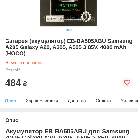
Батарея (акумулятор) EB-BA505ABU Samsung
A205 Galaxy A20, A305, A505 3.85V, 4000 mAh
(HOCO)
Немає в наявності
Роздріб
484
₴
Опис
Характеристики
Доставка
Оплата
Умови п
Опис
Акумулятор EB-BA505ABU для Samsung
A205 Galaxy A20, A305, A505 3.85V, 4000