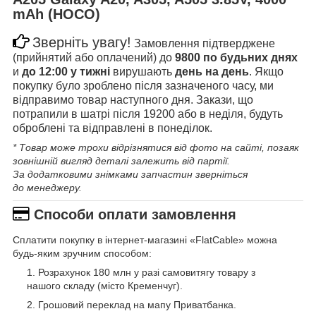
mAh (HOCO)
Зверніть увагу!
Замовлення підтверджене
(прийнятий або оплачений) до
9800 по будьних днях
и
до 12:00 у тижні
вирушають
день на день
. Якщо
покупку було зроблено після зазначеного часу, ми
відправимо товар наступного дня. Закази, що
потрапили в шатрі після 19200 або в неділя, будуть
оброблені та відправлені в понеділок.
* Товар може трохи відрізнятися від фото на сайті, позаяк
зовнішній вигляд деталі залежить від партії.
За додатковими знімками запчастин зверніться
до менеджеру.
Способи оплати замовлення
Сплатити покупку в інтернет-магазині «FlatCable» можна
будь-яким зручним способом:
Розрахунок 180 млн у разі самовитягу товару з
нашого складу (місто Кременчуг).
Грошовий переклад на мапу Приватбанка.