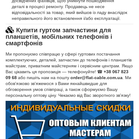
досвідчених фахівців, щоб уникнути пошкодження
деталі в процесі ремонту. Продавець не несе
відповідальності за товар, який вийшов із ладу внаслідок
неправильного його встановлення і/або експлуатації.
Купити гуртом запчастини для
планшетів, мобільних телефонів і
смартфонів
Ми пропонуємо співпрацю у сфері гуртових постачання
комплектуючих, деталей, запчастин до телефонів і планшетів
майстрам, приватним майстерням і сервісним центрам. Якщо
Вас цікавить ця пропозиція — телефонуйте! ☎
+38 067 823
09 68
або пишіть нам на пошту
order@flat-cable.com.ua
. Ми
обов'язково зв'яжемося з Вами якнайшвидше для
обговорення умов співпраці, а також сформуємо Вашу
персональну оптову ціну. Чекаємо від Вас зворотного зв'язку!