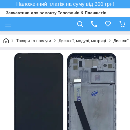
Наложенний платіж на суму від 300 грн!
Запчастини для ремонту Телефонів & Планшетів
Товари та послуги
Дисплеї, модулі, матриці
Дисплеї 