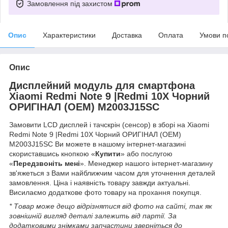
Замовлення під захистом
Опис
Характеристики
Доставка
Оплата
Умови п
Опис
Дисплейний модуль для смартфона
Xiaomi Redmi Note 9 |Redmi 10X Чорний
ОРИГІНАЛ (OEM) M2003J15SC
Замовити LCD дисплей і тачскрін (сенсор) в зборі на Xiaomi
Redmi Note 9 |Redmi 10X Чорний ОРИГІНАЛ (OEM)
M2003J15SC Ви можете в нашому інтернет-магазині
скориставшись кнопкою «
Купити
» або послугою
«
Передзвоніть мені
». Менеджер нашого інтернет-магазину
зв'яжеться з Вами найближчим часом для уточнення деталей
замовлення. Ціна і наявність товару завжди актуальні.
Висилаємо додаткове фото товару на прохання покупця.
* Товар може дещо відрізнятися від фото на сайті, так як
зовнішній вигляд деталі залежить від партії. За
додатковими знімками запчастини зверніться до