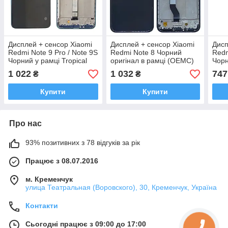
Дисплей + сенсор Xiaomi
Дисплей + сенсор Xiaomi
Дисп
Redmi Note 9 Pro / Note 9S
Redmi Note 8 Чорний
Redm
Чорний у рамці Tropical
оригінал в рамці (OEMC)
Чорн
Green original (OEM)
1 022
1 032
747
₴
₴
Купити
Купити
Про нас
93% позитивних з 78 відгуків за рік
Працює з 08.07.2016
м. Кременчук
улица Театральная (Воровского), 30, Кременчук, Україна
Контакти
Сьогодні працює з 09:00 до 17:00