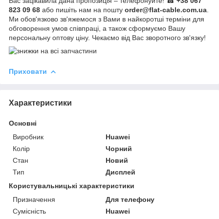
Вас зацікавила дана пропозиція – телефонуйте! ☎
+38 067
823 09 68
або пишіть нам на пошту
order@flat-cable.com.ua
.
Ми обов'язково зв'яжемося з Вами в найкоротші терміни для
обговорення умов співпраці, а також сформуємо Вашу
персональну оптову ціну. Чекаємо від Вас зворотного зв'язку!
Приховати
Характеристики
Основні
Виробник
Huawei
Колір
Чорний
Стан
Новий
Тип
Дисплей
Користувальницькі характеристики
Призначення
Для телефону
Сумісність
Huawei