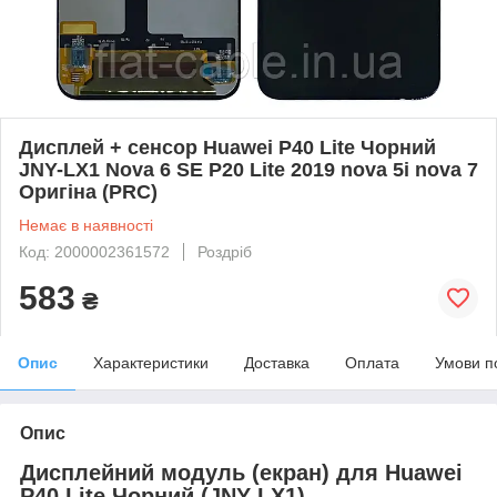
Дисплей + сенсор Huawei P40 Lite Чорний
JNY-LX1 Nova 6 SE P20 Lite 2019 nova 5i nova 7
Оригіна (PRC)
Немає в наявності
Код: 2000002361572
Роздріб
583
₴
Опис
Характеристики
Доставка
Оплата
Умови п
Опис
Дисплейний модуль (екран) для Huawei
P40 Lite Чорний (JNY-LX1)