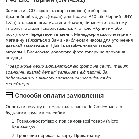
Замовити LCD екран і тачскрін (сенсор) в зборі на
Дисплейний модуль (екран) для Huawei P40 Lite Чорний (JNY-
LX1)) а також інші запчастини Huawei, Ви можете в нашому
інтернет-магазині скориставшись кнопкою «
Купити
» або
послугою «
Передзвоніть мені
». Менеджер нашого інтернет-
магазину зв'яжеться з Вами найближчим часом для уточнення
деталей замовлення. Ціна і наявність товару завжди
актуальні. Висилаємо додаткове фото товару на прохання
покупця.
⃰ Товар може дещо відрізнятися від фото на сайті, так як
зовнішній вигляд деталі залежить від партії. За
додатковими знімками запчастини зверніться до
менеджера.
Способи оплати замовлення
Оплатити покупку в інтернет-магазині «FlatCable» можна
будь-яким зручним способом:
Розрахунок готівкою при самовивозі товару (місто
Кременчук).
Грошовий переказ на карту Приватбанку.