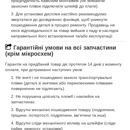
працездатність навісним монтажем (не знімаючи
захисних плівок підключити шлейф до плати).
Для установки дисплея настійно рекомендуємо
звертатися до досвідчених фахівців, щоб уникнути
пошкодження деталі в процесі ремонту. Продавець не
несе відповідальності за товар вийшов з ладу в наслідок
неправильної його встановлення та/або експлуатації.
Гарантійні умови на всі запчастини
(крім мікросхем)
Гарантія на придбаний товар діє протягом 14 днів з моменту
оплати, при дотриманні наступних умов:
Не зняті і не пошкоджені захисні транспортувальні
плівки (деталі зі знятими або переклеєними плівками
поверненню не підлягають).
Не порушена цілісність пломб і наклейок на
запчастинах.
Відсутні механічні пошкодження товару (подряпини,
тріщини, потертості, подряпини, вм'ятини та інші).
Відсутні сліди механічного впливу на шлейфи (сліди
пайки, ремонту, установки).