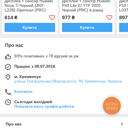
Дисплей + сенсор Huawei
Дисплей + сенсор Huawei
Дисп
Nova 7i Чорний (JNY-
P40 Lite E/ Y7P 2020
P10 
L22B) Оригінал (PRC)
Чорний (PRC) в рамці
L03T
LX1
614
977
897
₴
₴
Купити
Купити
Про нас
93% позитивних з 78 відгуків за рік
Працює з 08.07.2016
м. Кременчук
улица Театральная (Воровского), 30, Кременчук, Україна
Контакти
Сьогодні вихідний
КНОПКА
Показати весь графік роботи
ЗВ'ЯЗКУ
Про нас