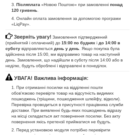
Післяплата
«Новою Поштою» при замовленні
понад
120 гривень
.
Онлайн оплата замовлення за допомогою програми
«LiqPay».
Зверніть увагу!
Замовлення підтверджений
(прийнятий і оплачений) до
15:00 по буднях
і
до 14:00 в
суботу
відправляються
день у день
. Якщо покупка була
здійснена після 15:00, ми відправимо товар на наступний
день. Замовлення, що надійшли в суботу після 14:00 або в
неділю, будуть оброблені і відправлені в понеділок.
УВАГА! Важлива інформація:
При отриманні посилки на відділенні пошти
обов'язково перевірте товар на відсутність видимих
пошкоджень (тріщини, пошкодження шлейфу, відколи).
Перевірка проводиться в присутності працівника служби
доставки. При виявленні будь-яких пошкоджень відразу
на місці складається акт повернення посилки. Без акту
повернення якісь претензії прийматися не будуть.
Перед установкою модуля потрібно перевірити