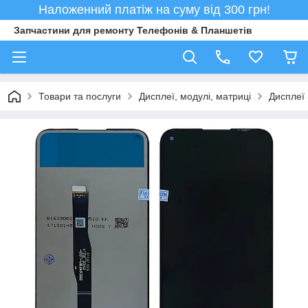
Наложенний платіж на суму від 300 грн!
Запчастини для ремонту Телефонів & Планшетів
Товари та послуги
Дисплеї, модулі, матриці
Дисплеї 