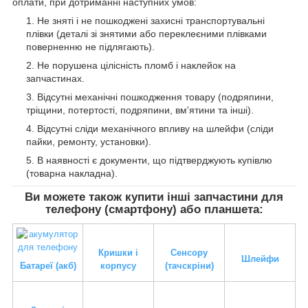
оплати, при дотриманні наступних умов:
Не зняті і не пошкоджені захисні транспортувальні
плівки (деталі зі знятими або переклеєними плівками
поверненню не підлягають).
Не порушена цілісність пломб і наклейок на
запчастинах.
Відсутні механічні пошкодження товару (подряпини,
тріщини, потертості, подряпини, вм'ятини та інші).
Відсутні сліди механічного впливу на шлейфи (сліди
пайки, ремонту, установки).
В наявності є документи, що підтверджують купівлю
(товарна накладна).
Ви можете також купити інші запчастини для
телефону (смартфону) або планшета:
Кришки і
Сенсору
Шлейфи
Батареї (акб)
корпусу
(тачскріни)