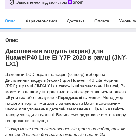
Замовлення під захистом
Опис
Характеристики
Доставка
Оплата
Умови п
Опис
Дисплейний модуль (екран) для
HuaweiP40 Lite E/ Y7P 2020 в рамці (JNY-
LX1)
Замовити LCD екран і тачскрін (сенсор) в зборі на
Дисплейний модуль (екран) для Huawei P40 Lite Чорний
(PRC) в рамці (JNY-LX1) а також інші запчастини Huawei, Ви
можете в нашому інтернет-магазині скориставшись кнопкою
«
Купити
» або послугою «
Передзвоніть мені
». Менеджер
нашого інтернет-магазину зв'яжеться з Вами найближчим
часом для уточнення деталей замовлення. Ціна і наявність
товару завжди актуальні. Висилаємо додаткове фото товару
на прохання покупця.
⃰ Товар може дещо відрізнятися від фото на сайті, так як
зовнішній вигляд деталі залежить від партії. За