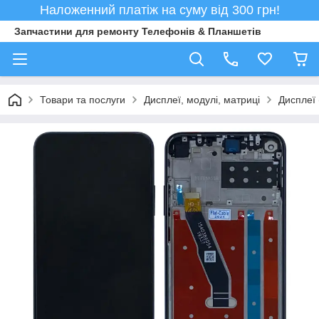
Наложенний платіж на суму від 300 грн!
Запчастини для ремонту Телефонів & Планшетів
Товари та послуги
Дисплеї, модулі, матриці
Дисплеї 