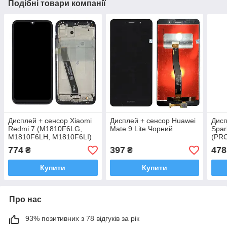
Подібні товари компанії
Дисплей + сенсор Xiaomi
Дисплей + сенсор Huawei
Дис
Redmi 7 (M1810F6LG,
Mate 9 Lite Чорний
Spar
M1810F6LH, M1810F6LI)
(PR
Чорний у рамці (PRC)
774
397
478
₴
₴
Купити
Купити
Про нас
93% позитивних з 78 відгуків за рік