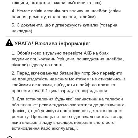
тріщини, потертості, сколи, вм'ятини та інші).
Немає слідів механічного впливу на шлейфи (сліди
паяння, ремонту, встановлення, вклейки).
Є документи, що підтверджують купівлю (товарна
накладна).
УВАГА! Важлива інформація:
Обов'язково візуально перевірте АКБ на брак
видимих пошкоджень (тріщини, пошкодження шлейфа,
відколи) відразу на пошті.
Перед вклеюванням батарейку потрібно перевірити
на працездатність навісним монтажем: не стикаючись із
клейкими основами, під'єднати шлейф до плати та
провести хоча б 1 цикл заряду та розряджання.
Для встановлення будь-якої запчастини на телефон
або планшет рекомендуємо звертатися до досвідчених
фахівців, щоб уникнути пошкодження деталі в процесі
ремонту. Продавець не несе відповідальності за товар,
який вийшов із ладу внаслідок неправильного його
встановлення і/або експлуатації.