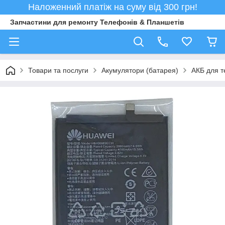
Наложенний платіж на суму від 300 грн!
Запчастини для ремонту Телефонів & Планшетів
Товари та послуги
Акумулятори (батарея)
АКБ для т