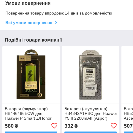
Умови повернення
Повернення товару впродовж 14 днів за домовленістю
Всі умови повернення
Подібні товари компанії
Батарея (акумулятор)
Батарея (акумулятор)
Бата
HB446486ECW для
HB4342A1RBC для Huawei
HB5
Huawei P Smart Z/Honor
Y5 II 2200mAh (Aspor)
Asce
9x 3900mAh (HOCO)
(400
580
332
507
₴
₴