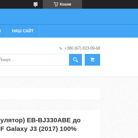
Кошик
И
НАШ САЙТ
+380 (67) 823-09-68
мулятор) EB-BJ330ABE до
 Galaxy J3 (2017) 100%