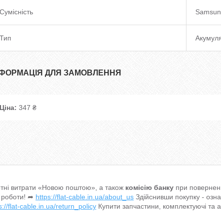
Сумісність
Samsun
Тип
Акумул
НФОРМАЦІЯ ДЛЯ ЗАМОВЛЕННЯ
Ціна:
347 ₴
тні витрати «Новою поштою», а також
комісію банку
при поверненн
 роботи! ➦
https://flat-cable.in.ua/about_us
Здійснивши покупку - озн
s://flat-cable.in.ua/return_policy
Купити запчастини, комплектуючі та 