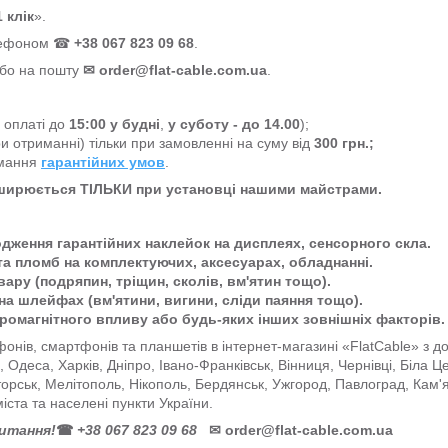
 клік
».
елефоном ☎
+38 067 823 09 68
.
або на пошту
✉
order@flat-cable.com.ua
.
а оплаті до
15:00
у будні
,
у суботу - до 14.00
);
и отриманні) тільки при замовленні на суму від
300 грн.;
имання
гарантійних умов
.
оширюється ТІЛЬКИ при установці нашими майстрами.
одження гарантійних наклейок на дисплеях, сенсорного скла.
та пломб на комплектуючих, аксесуарах, обладнанні.
ару (подряпин, тріщин, сколів, вм'ятин тощо).
на шлейфах (вм'ятини, вигини, сліди паяння тощо).
тромагнітного впливу або будь-яких інших зовнішніх факторів.
онів, смартфонів та планшетів в інтернет-магазині «FlatCable» з 
ів, Одеса, Харків, Дніпро, Івано-Франківськ, Вінниця, Чернівці, Біла 
торськ, Мелітополь, Нікополь, Бердянськ, Ужгород, Павлоград, Кам'
міста та населені пункти України.
питання!
☎
+38 067 823 09 68
✉
order@flat-cable.com.ua