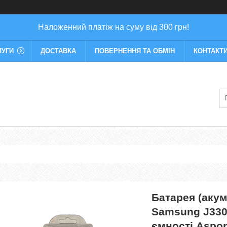
Наложенний платіж на суму від 300 грн!
ЛУГИ
ДОСТАВКА
ПОВЕРНЕННЯ ТА ОБМІН
КОНТАКТ
Батарея (аку
Samsung J330F
ємності Aspor