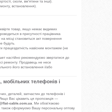
ості, сколи, вм'ятини та інші).
монту, встановлення).
ревірте товар, якщо немає видимих
роводиться в присутності працівника
 на місці становиться акт повернення
е будуть.
и працездатність навісним монтажем (не
шет настійно рекомендуємо звертатися до
есі ремонту. Продавець не несе
ильного його встановлення і/або
, мобільних телефонів і
их, деталей, запчастин до телефонів і
Якщо Вас цікавить ця пропозиція —
@flat-cable.com.ua
. Ми обов'язково
 а також сформуємо Вашу персональну оптову