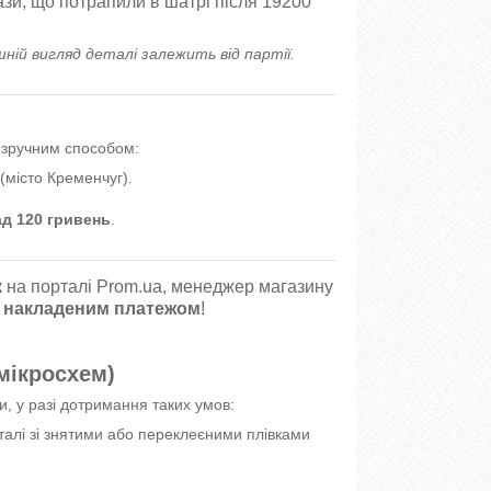
ази, що потрапили в шатрі після 19200
шній вигляд деталі залежить від партії.
м зручним способом:
(місто Кременчуг).
ад 120 гривень
.
.
к
на порталі Prom.ua, менеджер магазину
 накладеним платежом
!
 мікросхем)
и, у разі дотримання таких умов:
еталі зі знятими або переклеєними плівками