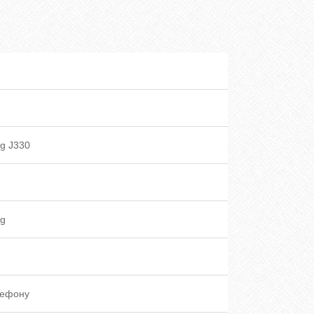
g J330
g
лефону