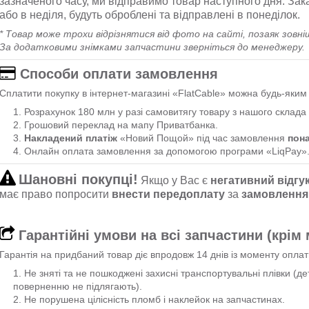
зазначеного часу, ми відправимо товар наступного дня. Зак
або в неділя, будуть оброблені та відправлені в понеділок.
* Товар може трохи відрізнятися від фото на сайті, позаяк зовні
За додатковими знімками запчастини зверніться до менеджеру.
Способи оплати замовлення
Сплатити покупку в інтернет-магазині «FlatCable» можна будь-яки
Розрахунок 180 млн у разі самовитягу товару з нашого склада 
Грошовий переклад на мапу Приватбанка.
Накладений платіж
«Новий Пощой» під час замовлення
пон
Онлайн оплата замовлення за допомогою програми «LiqPay»
Шановні покупці!
Якщо у Вас є
негативний відгу
має право попросити
внести передоплату
за
замовлення
Гарантійні умови на всі запчастини (крім
Гарантія на придбаний товар діє впродовж 14 днів із моменту оплат
Не зняті та не пошкоджені захисні транспортувальні плівки (д
поверненню не підлягають).
Не порушена цілісність пломб і наклейок на запчастинах.