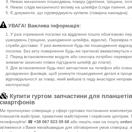
Немає механічних пошкоджень товару (дряпини, тріщини, потерт
Немає слідів механічного впливу на шлейфи (сліди паяння, ре
Є документи, що підтверджують купівлю (товарна накладна).
УВАГА! Важлива інформація:
У разі отримання посилки на відділенні пошти обов'язково пе
ушкоджень (тріщини, ушкодження шлейфа, відколи). Перевірка п
служби доставки. У разі виявлення будь-які пошкодження відразу
посилки. Без акту повернення будь-які претензії вживатимуться н
Перед встановленням модуля або сенсора потрібно перевірит
знімаючи захисних плівок під'єднати шлейф до плати).
Для встановлення будь-якої запчастини на телефон або план
досвідчених фахівців, щоб уникнути пошкодження деталі в проц
відповідальності за товар, який вийшов із ладу внаслідок неправ
експлуатації.
Купити гуртом запчастини для планшетів
смартфонів
Ми пропонуємо співпрацю у сфері гуртових постачання комплектуюч
планшетів майстрам, приватним майстерням і сервісним центрам. 
телефонуйте! ☎
+38 067 823 09 68
або пишіть нам на пошту
order
зв'яжемося з Вами якнайшвидше для обговорення умов співпраці,