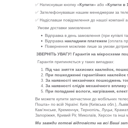
✅ Натиснувши кнопку «
Купити
» або «
Купити в 1
✅ Зателефонувавши нашим менеджерам за т
✅ Надіславши повідомлення до нашої компанії 
Умови доставки замовлення
Відправка в день замовлення (при купівлі т
Відправка
накладним платежем
(оплата пр
Повернення можливе лише за умови дотр
ЗВЕРНІТЬ УВАГУ! Гарантія на мікросхеми п
Гарантія припиняється у таких випадках:
Під час зняття захисних наклейок, пошк
При пошкодженні гарантійних наклейок 
За наявності механічних пошкоджень тов
За наявності слідів механічного впливу 
При попаданні вологи, нагрівання, елек
Ви можете купити запчастини до мобільних телеф
Пошта» по всій Україні: Київ (Київська обл.), Льв
Кам'янське, Кременчук, Тернопіль, Луцьк, Крама
Запоріжжя, Кривий Ріг, Миколаїв, Херсон та інші 
Ми завжди готові відповісти на всі Ваші за