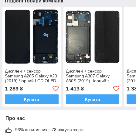
Подібні товари компанії
Дисплей + сенсор
Дисплей + сенсор
Дисп
Samsung A205 Galaxy A20
Samsung A307 Galaxy
Sams
(2019) Чорний LCD OLED
A30S (2019) Чорний з
(201
з рамкою (PRC)
рамкою Оріг. розмір DEN
розм
1 289
1 413
1 3
₴
₴
OLED
Купити
Купити
Про нас
93% позитивних з 78 відгуків за рік