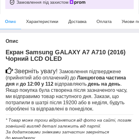
Замовлення під захистом
Опис
Характеристики
Доставка
Оплата
Умови п
Опис
Екран Samsung GALAXY A7 A710 (2016)
Чорний LCD OLED
Зверніть увагу!
Замовлення підтверджене
(прийнятий або оплачений) до
Ланцюгова частина
дня
и
до 12:00 у 112
відправляють
день на день
.
Якщо покупка була створена після зазначеного часу,
ми відправимо товар наступного дня. Закази, що
потрапили в шатрі після 19200 або в неділя, будуть
оброблені та відправлені в понеділок.
* Товар може трохи відрізнятися від фото на сайті, позаяк
зовнішній вигляд деталі залежить від партії.
За додатковими знімками запчастин зверніться
до менеджеру.