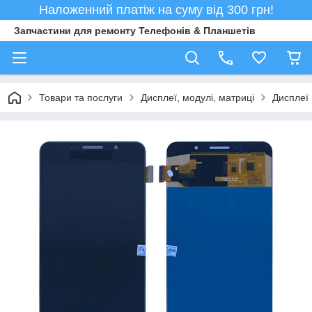
Наложенний платіж на суму від 300 грн!
Запчастини для ремонту Телефонів & Планшетів
Товари та послуги
Дисплеї, модулі, матриці
Дисплеї 