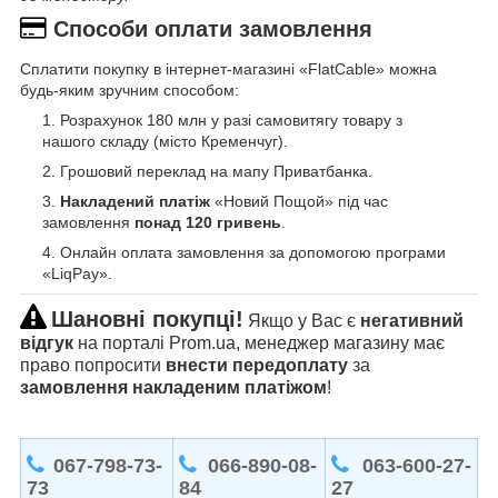
Способи оплати замовлення
Сплатити покупку в інтернет-магазині «FlatCable» можна
будь-яким зручним способом:
Розрахунок 180 млн у разі самовитягу товару з
нашого складу (місто Кременчуг).
Грошовий переклад на мапу Приватбанка.
Накладений платіж
«Новий Пощой» під час
замовлення
понад 120 гривень
.
Онлайн оплата замовлення за допомогою програми
«LiqPay».
Шановні покупці!
Якщо у Вас є
негативний
відгук
на порталі Prom.ua, менеджер магазину має
право попросити
внести передоплату
за
замовлення накладеним платіжом
!
067-798-73-
066-890-08-
063-600-27-
73
84
27