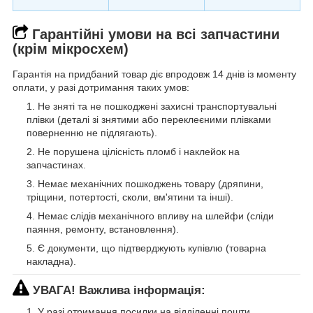
Гарантійні умови на всі запчастини
(крім мікросхем)
Гарантія на придбаний товар діє впродовж 14 днів із моменту
оплати, у разі дотримання таких умов:
Не зняті та не пошкоджені захисні транспортувальні
плівки (деталі зі знятими або переклеєними плівками
поверненню не підлягають).
Не порушена цілісність пломб і наклейок на
запчастинах.
Немає механічних пошкоджень товару (дряпини,
тріщини, потертості, сколи, вм'ятини та інші).
Немає слідів механічного впливу на шлейфи (сліди
паяння, ремонту, встановлення).
Є документи, що підтверджують купівлю (товарна
накладна).
УВАГА! Важлива інформація:
У разі отримання посилки на відділенні пошти