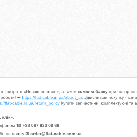
тні витрати «Новою поштою», а також
комісію банку
при поверненн
 роботи! ➦
https://flat-cable.in.ua/about_us
Здійснивши покупку - озн
s://flat-cable.in.ua/return_policy
Купити запчастини, комплектуючі та 
 клік
».
елефоном ☎
+38 067 823 09 68
.
або на пошту
✉
order@flat-cable.com.ua
.