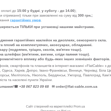
а оплаті до
15:00
у будні
,
у суботу - до 14.00
);
и отриманні) тільки при замовленні на суму від
300 грн.;
имання
гарантійних умов
.
оширюється ТІЛЬКИ при установці нашими майстрами.
одження гарантійних наклейок на дисплеях, сенсорного скла.
та пломб на комплектуючих, аксесуарах, обладнанні.
ару (подряпин, тріщин, сколів, вм'ятин тощо).
на шлейфах (вм'ятини, вигини, сліди паяння тощо).
тромагнітного впливу або будь-яких інших зовнішніх факторів.
онів, смартфонів та планшетів в інтернет-магазині «FlatCable» з 
ів, Одеса, Харків, Дніпро, Івано-Франківськ, Вінниця, Чернівці, Біла 
торськ, Мелітополь, Нікополь, Бердянськ, Ужгород, Павлоград, Кам'
міста та населені пункти України.
питання!
☎
+38 067 823 09 68
✉
order@flat-cable.com.ua
Сайт створений на маркетплейсі
Prom.ua