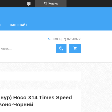
Кошик
И
НАШ САЙТ
+380 (67) 823-09-68
шнур) Hoco X14 Times Speed
рвоно-Чорний