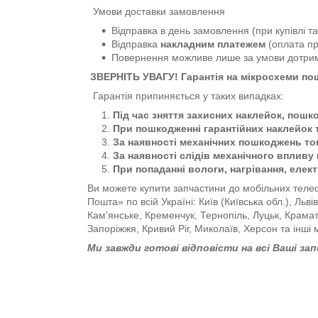
Умови доставки замовлення
Відправка в день замовлення (при купівлі т
Відправка
накладним платежем
(оплата пр
Повернення можливе лише за умови дотр
ЗВЕРНІТЬ УВАГУ! Гарантія на мікросхеми п
Гарантія припиняється у таких випадках:
Під час зняття захисних наклейок, пошк
При пошкодженні гарантійних наклейок 
За наявності механічних пошкоджень тов
За наявності слідів механічного впливу 
При попаданні вологи, нагрівання, елек
Ви можете купити запчастини до мобільних телеф
Пошта» по всій Україні: Київ (Київська обл.), Льв
Кам'янське, Кременчук, Тернопіль, Луцьк, Крама
Запоріжжя, Кривий Ріг, Миколаїв, Херсон та інші 
Ми завжди готові відповісти на всі Ваші за