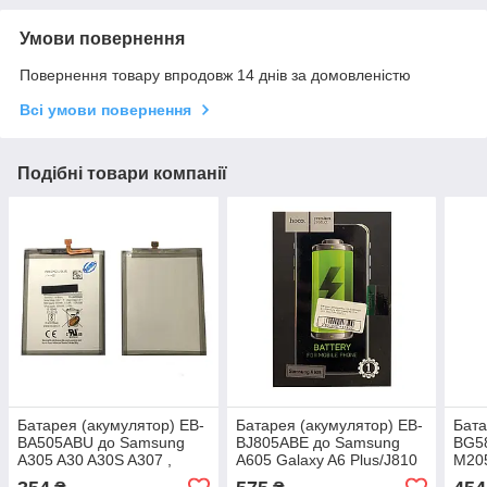
Умови повернення
Повернення товару впродовж 14 днів за домовленістю
Всі умови повернення
Подібні товари компанії
Батарея (акумулятор) EB-
Батарея (акумулятор) EB-
Бата
BA505ABU до Samsung
BJ805ABE до Samsung
BG5
A305 A30 A30S A307 ,
A605 Galaxy A6 Plus/J810
M205
A505 Galaxy A50, оригінал
3500 mAh (HOCO)
mAh