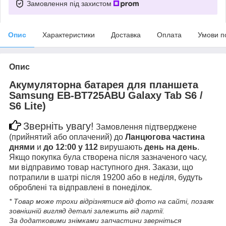
Замовлення під захистом
Опис
Характеристики
Доставка
Оплата
Умови п
Опис
Акумуляторна батарея для планшета
Samsung EB-BT725ABU Galaxy Tab S6 /
S6 Lite)
Зверніть увагу!
Замовлення підтверджене
(прийнятий або оплачений) до
Ланцюгова частина
днями
и
до 12:00 у 112
вирушають
день на день
.
Якщо покупка була створена після зазначеного часу,
ми відправимо товар наступного дня. Закази, що
потрапили в шатрі після 19200 або в неділя, будуть
оброблені та відправлені в понеділок.
* Товар може трохи відрізнятися від фото на сайті, позаяк
зовнішній вигляд деталі залежить від партії.
За додатковими знімками запчастини зверніться