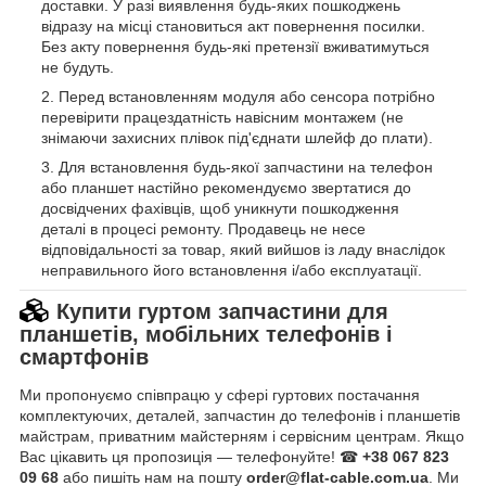
доставки. У разі виявлення будь-яких пошкоджень
відразу на місці становиться акт повернення посилки.
Без акту повернення будь-які претензії вживатимуться
не будуть.
Перед встановленням модуля або сенсора потрібно
перевірити працездатність навісним монтажем (не
знімаючи захисних плівок під'єднати шлейф до плати).
Для встановлення будь-якої запчастини на телефон
або планшет настійно рекомендуємо звертатися до
досвідчених фахівців, щоб уникнути пошкодження
деталі в процесі ремонту. Продавець не несе
відповідальності за товар, який вийшов із ладу внаслідок
неправильного його встановлення і/або експлуатації.
Купити гуртом запчастини для
планшетів, мобільних телефонів і
смартфонів
Ми пропонуємо співпрацю у сфері гуртових постачання
комплектуючих, деталей, запчастин до телефонів і планшетів
майстрам, приватним майстерням і сервісним центрам. Якщо
Вас цікавить ця пропозиція — телефонуйте! ☎
+38 067 823
09 68
або пишіть нам на пошту
order@flat-cable.com.ua
. Ми