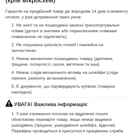
(крім мікросхем)
Гарантія на придбаний товар діє впродовж 14 днів із моменту
оплати, у разі дотримання таких умов:
Не зняті та не пошкоджені захисні транспортувальні
плівки (деталі зі знятими або переклеєними плівками
поверненню не підлягають).
Не порушена цілісність пломб і наклейок на
запчастинах.
Немає механічних пошкоджень товару (дряпини,
тріщини, потертості, сколи, вм'ятини та інші).
Немає слідів механічного впливу на шлейфи (сліди
паяння, ремонту, встановлення).
Є документи, що підтверджують купівлю (товарна
накладна).
УВАГА! Важлива інформація:
У разі отримання посилки на відділенні пошти
обов'язково перевірте товар, якщо немає видимих
ушкоджень (тріщини, ушкодження шлейфа, відколи).
Перевірка проводиться в присутності працівника служби