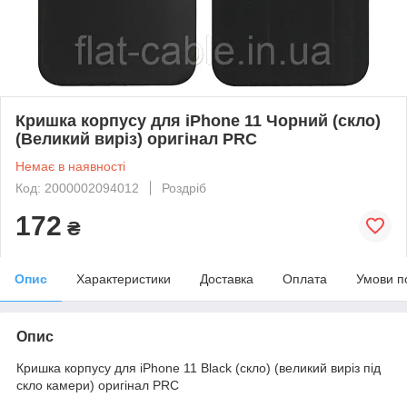
Кришка корпусу для iPhone 11 Чорний (скло)
(Великий виріз) оригінал PRC
Немає в наявності
Код: 2000002094012
Роздріб
172
₴
Опис
Характеристики
Доставка
Оплата
Умови п
Опис
Кришка корпусу для iPhone 11 Black (скло) (великий виріз під
скло камери) оригінал PRC