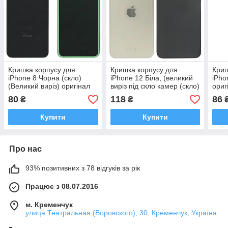
Кришка корпусу для
Кришка корпусу для
Криш
iPhone 8 Чорна (скло)
iPhone 12 Біла, (великий
iPho
(Великий виріз) оригінал
виріз під скло камер (скло)
ориг
PRC
оригінал PRC
80
118
86
₴
₴
Купити
Купити
Про нас
93% позитивних з 78 відгуків за рік
Працює з 08.07.2016
м. Кременчук
улица Театральная (Воровского), 30, Кременчук, Україна