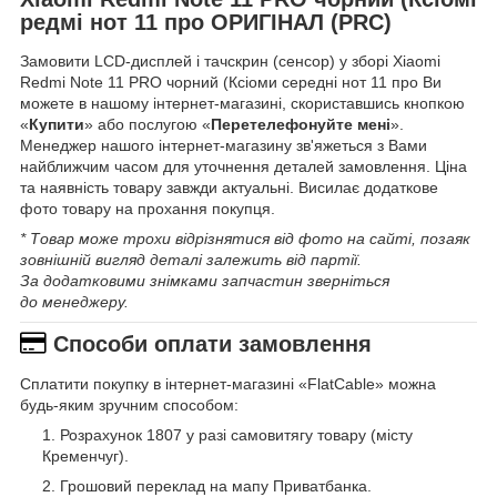
редмі нот 11 про ОРИГІНАЛ (PRC)
Замовити LCD-дисплей і тачскрин (сенсор) у зборі Xiaomi
Redmi Note 11 PRO чорний (Ксіоми середні нот 11 про Ви
можете в нашому інтернет-магазині, скориставшись кнопкою
«
Купити
» або послугою «
Перетелефонуйте мені
».
Менеджер нашого інтернет-магазину зв'яжеться з Вами
найближчим часом для уточнення деталей замовлення. Ціна
та наявність товару завжди актуальні. Висилає додаткове
фото товару на прохання покупця.
* Товар може трохи відрізнятися від фото на сайті, позаяк
зовнішній вигляд деталі залежить від партії.
За додатковими знімками запчастин зверніться
до менеджеру.
Способи оплати замовлення
Сплатити покупку в інтернет-магазині «FlatCable» можна
будь-яким зручним способом:
Розрахунок 1807 у разі самовитягу товару (місту
Кременчуг).
Грошовий переклад на мапу Приватбанка.