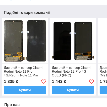
Подібні товари компанії
Дисплей + сенсор Xiaomi
Дисплей + сенсор Xiaomi
Дисп
Redmi Note 11 Pro
Redmi Note 12 Pro 4G
Redm
4G/Redmi Note 11 Pro
OLED (PRC)
(M2
5G/POCO X4 Pro 5G OLED
рамц
1 835
1 443
1 7
₴
₴
(PRC) Чорний OLED
(PRC)
Купити
Купити
Про нас