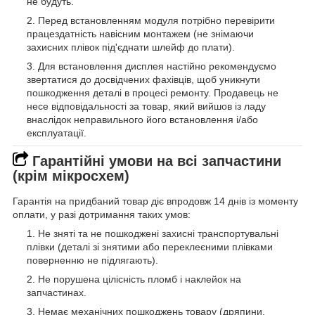
не будуть.
Перед встановленням модуля потрібно перевірити
працездатність навісним монтажем (не знімаючи
захисних плівок під'єднати шлейф до плати).
Для встановлення дисплея настійно рекомендуємо
звертатися до досвідчених фахівців, щоб уникнути
пошкодження деталі в процесі ремонту. Продавець не
несе відповідальності за товар, який вийшов із ладу
внаслідок неправильного його встановлення і/або
експлуатації.
Гарантійні умови на всі запчастини
(крім мікросхем)
Гарантія на придбаний товар діє впродовж 14 днів із моменту
оплати, у разі дотримання таких умов:
Не зняті та не пошкоджені захисні транспортувальні
плівки (деталі зі знятими або переклеєними плівками
поверненню не підлягають).
Не порушена цілісність пломб і наклейок на
запчастинах.
Немає механічних пошкоджень товару (дряпини,