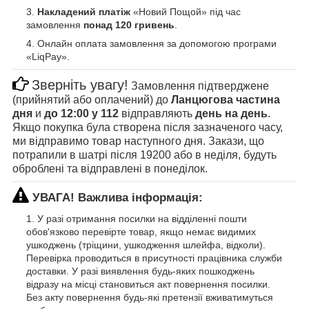
Накладений платіж
«Новий Пощой» під час
замовлення
понад 120 гривень
.
Онлайн оплата замовлення за допомогою програми
«LiqPay».
Зверніть увагу!
Замовлення підтверджене
(прийнятий або оплачений) до
Ланцюгова частина
дня
и
до 12:00 у 112
відправляють
день на день
.
Якщо покупка була створена після зазначеного часу,
ми відправимо товар наступного дня. Закази, що
потрапили в шатрі після 19200 або в неділя, будуть
оброблені та відправлені в понеділок.
УВАГА! Важлива інформація:
У разі отримання посилки на відділенні пошти
обов'язково перевірте товар, якщо немає видимих
ушкоджень (тріщини, ушкодження шлейфа, відколи).
Перевірка проводиться в присутності працівника служби
доставки. У разі виявлення будь-яких пошкоджень
відразу на місці становиться акт повернення посилки.
Без акту повернення будь-які претензії вживатимуться