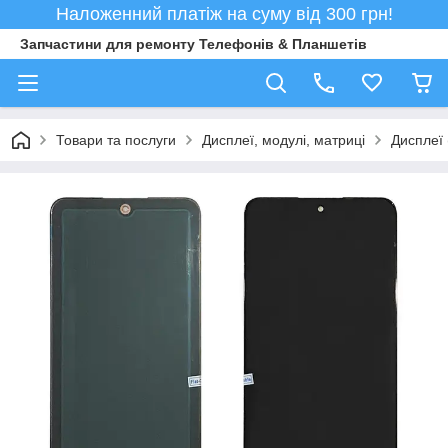
Наложенний платіж на суму від 300 грн!
Запчастини для ремонту Телефонів & Планшетів
Товари та послуги
Дисплеї, модулі, матриці
Дисплеї 