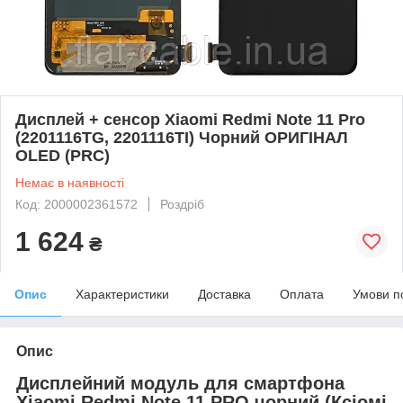
Дисплей + сенсор Xiaomi Redmi Note 11 Pro
(2201116TG, 2201116TI) Чорний ОРИГІНАЛ
OLED (PRC)
Немає в наявності
Код: 2000002361572
Роздріб
1 624
₴
Опис
Характеристики
Доставка
Оплата
Умови п
Опис
Дисплейний модуль для смартфона
Xiaomi Redmi Note 11 PRO чорний (Ксіомі