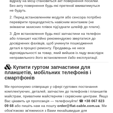
відразу на місці становиться акт повернення посилки.
Без акту повернення будь-які претензії вживатимуться
не будуть.
Перед встановленням модуля або сенсора потрібно
перевірити працездатність навісним монтажем (не
знімаючи захисних плівок під'єднати шлейф до плати).
Для встановлення будь-якої запчастини на телефон
або планшет настійно рекомендуємо звертатися до
досвідчених фахівців, щоб уникнути пошкодження
деталі в процесі ремонту. Продавець не несе
відповідальності за товар, який вийшов із ладу внаслідок
неправильного його встановлення і/або експлуатації.
Купити гуртом запчастини для
планшетів, мобільних телефонів і
смартфонів
Ми пропонуємо співпрацю у сфері гуртових постачання
комплектуючих, деталей, запчастин до телефонів і планшетів
майстрам, приватним майстерням і сервісним центрам. Якщо
Вас цікавить ця пропозиція — телефонуйте! ☎
+38 067 823
09 68
або пишіть нам на пошту
order@flat-cable.com.ua
. Ми
обов'язково зв'яжемося з Вами якнайшвидше для