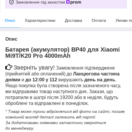
Замовлення під захистом
Опис
Характеристики
Доставка
Оплата
Умови п
Опис
Батарея (акумулятор) BP40 для Xiaomi
Mi9T/K20 Pro 4000mAh
Зверніть увагу!
Замовлення підтверджене
(прийнятий або оплачений) до
Ланцюгова частина
днями
и
до 12:00 у 112
вирушають
день на день
.
Якщо покупка була створена після зазначеного часу,
ми відправимо товар наступного дня. Закази, що
потрапили в шатрі після 19200 або в неділя, будуть
оброблені та відправлені в понеділок.
* Товар може трохи відрізнятися від фото на сайті, позаяк
зовнішній вигляд деталі залежить від партії.
За додатковими знімками запчастини зверніться
до менеджеру.