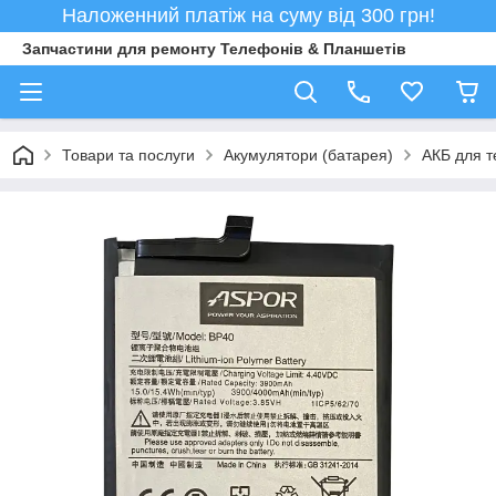
Наложенний платіж на суму від 300 грн!
Запчастини для ремонту Телефонів & Планшетів
Товари та послуги
Акумулятори (батарея)
АКБ для т