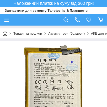
Наложенний платіж на суму від 300 грн!
Запчастини для ремонту Телефонів & Планшетів
Товари та послуги
Акумулятори (батарея)
АКБ для т