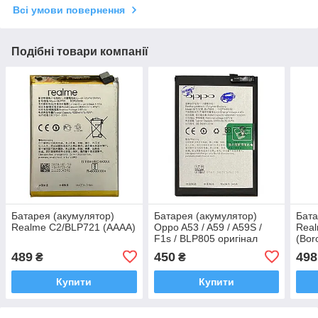
Всі умови повернення
Подібні товари компанії
Батарея (акумулятор)
Батарея (акумулятор)
Бата
Realme C2/BLP721 (AAAA)
Oppo A53 / A59 / A59S /
Real
F1s / BLP805 оригінал
(Bor
Китай
489
450
498
₴
₴
Купити
Купити