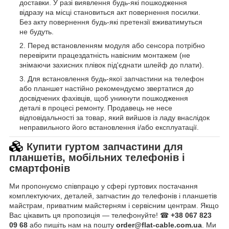
доставки. У разі виявлення будь-які пошкодження
відразу на місці становиться акт повернення посилки.
Без акту повернення будь-які претензії вживатимуться
не будуть.
Перед встановленням модуля або сенсора потрібно
перевірити працездатність навісним монтажем (не
знімаючи захисних плівок під'єднати шлейф до плати).
Для встановлення будь-якої запчастини на телефон
або планшет настійно рекомендуємо звертатися до
досвідчених фахівців, щоб уникнути пошкодження
деталі в процесі ремонту. Продавець не несе
відповідальності за товар, який вийшов із ладу внаслідок
неправильного його встановлення і/або експлуатації.
Купити гуртом запчастини для
планшетів, мобільних телефонів і
смартфонів
Ми пропонуємо співпрацю у сфері гуртових постачання
комплектуючих, деталей, запчастин до телефонів і планшетів
майстрам, приватним майстерням і сервісним центрам. Якщо
Вас цікавить ця пропозиція — телефонуйте! ☎
+38 067 823
09 68
або пишіть нам на пошту
order@flat-cable.com.ua
. Ми