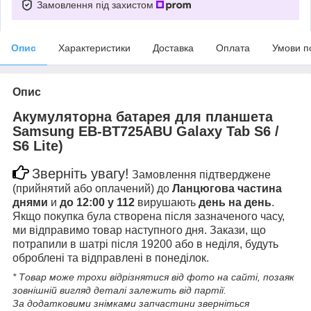
Замовлення під захистом
Опис
Характеристики
Доставка
Оплата
Умови п
Опис
Акумуляторна батарея для планшета
Samsung EB-BT725ABU Galaxy Tab S6 /
S6 Lite)
Зверніть увагу!
Замовлення підтверджене
(прийнятий або оплачений) до
Ланцюгова частина
днями
и
до 12:00 у 112
вирушають
день на день
.
Якщо покупка була створена після зазначеного часу,
ми відправимо товар наступного дня. Закази, що
потрапили в шатрі після 19200 або в неділя, будуть
оброблені та відправлені в понеділок.
* Товар може трохи відрізнятися від фото на сайті, позаяк
зовнішній вигляд деталі залежить від партії.
За додатковими знімками запчастини зверніться