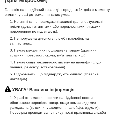
(крім мікросхем)
Гарантія на придбаний товар діє впродовж 14 днів із моменту
оплати, у разі дотримання таких умов:
Не зняті та не пошкоджені захисні транспортувальні
плівки (деталі зі знятими або переклеєними плівками
поверненню не підлягають).
Не порушена цілісність пломб і наклейок на
запчастинах.
Немає механічних пошкоджень товару (дряпини,
тріщини, потертості, сколи, вм'ятини та інші).
Немає слідів механічного впливу на шлейфи (сліди
паяння, ремонту, встановлення).
Є документи, що підтверджують купівлю (товарна
накладна).
УВАГА! Важлива інформація:
У разі отримання посилки на відділенні пошти
обов'язково перевірте товар, якщо немає видимих
ушкоджень (тріщини, ушкодження шлейфа, відколи).
Перевірка проводиться в присутності працівника служби