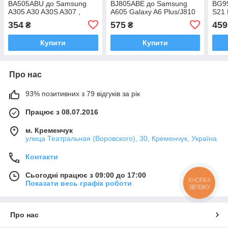
BA505ABU до Samsung
BJ805ABE до Samsung
BG9
A305 A30 A30S A307 ,
A605 Galaxy A6 Plus/J810
S21 
A505 Galaxy A50, оригінал
3500 mAh (HOCO)
354
575
459
₴
₴
Китай
Купити
Купити
Про нас
93% позитивних з 79 відгуків за рік
Працює з 08.07.2016
м. Кременчук
улица Театральная (Воровского), 30, Кременчук, Україна
Контакти
Сьогодні працює з 09:00 до 17:00
КНОПКА
Показати весь графік роботи
ЗВ'ЯЗКУ
Про нас