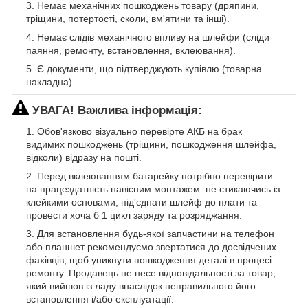
Немає механічних пошкоджень товару (дряпини,
тріщини, потертості, сколи, вм'ятини та інші).
Немає слідів механічного впливу на шлейфи (сліди
паяння, ремонту, встановлення, вклеювання).
Є документи, що підтверджують купівлю (товарна
накладна).
УВАГА! Важлива інформація:
Обов'язково візуально перевірте АКБ на брак
видимих пошкоджень (тріщини, пошкодження шлейфа,
відколи) відразу на пошті.
Перед вклеюванням батарейку потрібно перевірити
на працездатність навісним монтажем: не стикаючись із
клейкими основами, під'єднати шлейф до плати та
провести хоча б 1 цикл заряду та розряджання.
Для встановлення будь-якої запчастини на телефон
або планшет рекомендуємо звертатися до досвідчених
фахівців, щоб уникнути пошкодження деталі в процесі
ремонту. Продавець не несе відповідальності за товар,
який вийшов із ладу внаслідок неправильного його
встановлення і/або експлуатації.