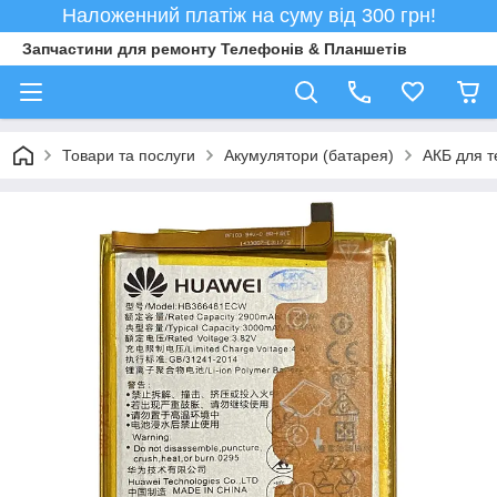
Наложенний платіж на суму від 300 грн!
Запчастини для ремонту Телефонів & Планшетів
Товари та послуги
Акумулятори (батарея)
АКБ для т