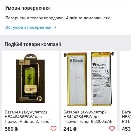
Умови повернення
Повернення товару впродовж 14 днів за домовленістю
Всі умови повернення
Подібні товари компанії
Батарея (акумулятор)
Батарея (акумулятор)
Бата
HB446486ECW для
HB4242B4EBW для
HB3
Huawei P Smart Z/Honor
Huawei Honor 6 3000mAh
P8 L
9x 3900mAh (HOCO)
оригінал Китай
Pro)
580
241
453
₴
₴