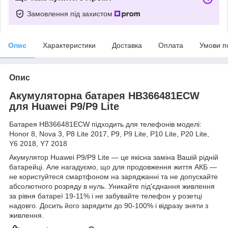
Замовлення під захистом
Опис
Характеристики
Доставка
Оплата
Умови п
Опис
Акумуляторна батарея HB366481ECW
для Huawei P9/P9 Lite
Батарея HB366481ECW підходить для телефонів моделі:
Honor 8, Nova 3, P8 Lite 2017, P9, P9 Lite, P10 Lite, P20 Lite,
Y6 2018, Y7 2018
Акумулятор Huawei P9/P9 Lite — це якісна заміна Вашій рідній
батарейці. Але нагадуємо, що для продовження життя АКБ —
не користуйтеся смартфоном на заряджанні та не допускайте
абсолютного розряду в нуль. Уникайте під'єднання живлення
за рівня батареї 19-11% і не забувайте телефон у розетці
надовго. Досить його зарядити до 90-100% і відразу зняти з
живлення.