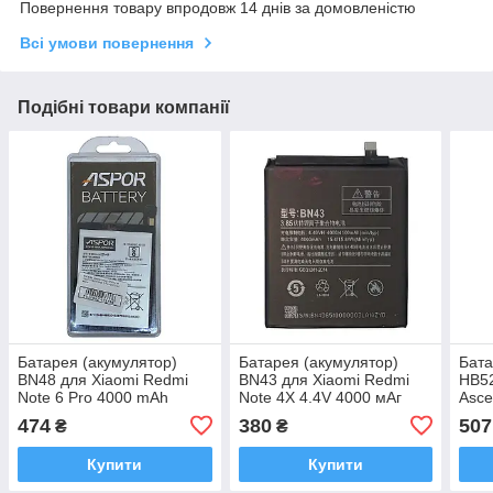
Повернення товару впродовж 14 днів за домовленістю
Всі умови повернення
Подібні товари компанії
Батарея (акумулятор)
Батарея (акумулятор)
Бата
BN48 для Xiaomi Redmi
BN43 для Xiaomi Redmi
HB5
Note 6 Pro 4000 mAh
Note 4X 4.4V 4000 мАг
Asce
Aspor
(Original NO LOGO)
(400
474
380
507
₴
₴
Купити
Купити