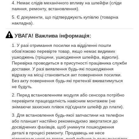
Немає слідів механічного впливу на шлейфи (сліди
паяння, ремонту, встановлення).
Є документи, що підтверджують купівлю (товарна
накладна).
УВАГА! Важлива інформація:
У разі отримання посилки на відділенні пошти
обов'язково перевірте товар, якщо немає видимих
ушкоджень (тріщини, ушкодження шлейфа, відколи).
Перевірка проводиться в присутності працівника служби
доставки. У разі виявлення будь-які пошкодження
відразу на місці становиться акт повернення посилки.
Без акту повернення будь-які претензії вживатимуться
не будуть.
Перед встановленням модуля або сенсора потрібно
перевірити працездатність навісним монтажем (не
знімаючи захисних плівок під'єднати шлейф до плати).
Для встановлення будь-якої запчастини на телефон
або планшет настійно рекомендуємо звертатися до
досвідчених фахівців, щоб уникнути пошкодження
деталі в процесі ремонту. Продавець не несе
відповідальності за товар, який вийшов із ладу внаслідок