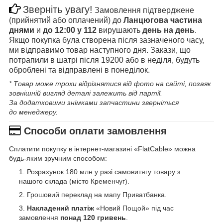
Зверніть увагу!
Замовлення підтверджене
(прийнятий або оплачений) до
Ланцюгова частина
днями
и
до 12:00 у 112
вирушають
день на день
.
Якщо покупка була створена після зазначеного часу,
ми відправимо товар наступного дня. Закази, що
потрапили в шатрі після 19200 або в неділя, будуть
оброблені та відправлені в понеділок.
* Товар може трохи відрізнятися від фото на сайті, позаяк
зовнішній вигляд деталі залежить від партії.
За додатковими знімками запчастини зверніться
до менеджеру.
Способи оплати замовлення
Сплатити покупку в інтернет-магазині «FlatCable» можна
будь-яким зручним способом:
Розрахунок 180 млн у разі самовитягу товару з
нашого склада (місто Кременчуг).
Грошовий переклад на мапу Приватбанка.
Накладений платіж
«Новий Пощой» під час
замовлення
понад 120 гривень
.