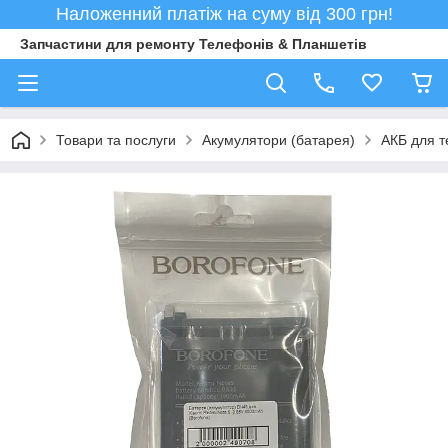
Наложенний платіж на суму від 300 грн!
Запчастини для ремонту Телефонів & Планшетів
Товари та послуги
Акумулятори (батарея)
АКБ для т