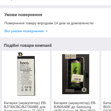
Умови повернення
Повернення товару впродовж 14 днів за домовленістю
Всі умови повернення
Подібні товари компанії
Батарея (акумулятор) EB-
Батарея (акумулятор) EB-
Бата
BJ730CBC/BJ730ABE для
BJ805ABE до Samsung
BG5
Samsung Galaxy J7 2017
A605 Galaxy A6 Plus/J810
G530