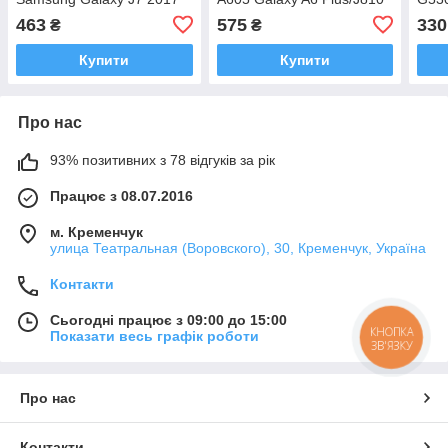
(J730) 3600 mAh (HOCO)
3500 mAh (HOCO)
(260
463
575
330
₴
₴
Купити
Купити
Про нас
93% позитивних з 78 відгуків за рік
Працює з 08.07.2016
м. Кременчук
улица Театральная (Воровского), 30, Кременчук, Україна
Контакти
Сьогодні працює з 09:00 до 15:00
КНОПКА
Показати весь графік роботи
ЗВ'ЯЗКУ
Про нас
Контакти