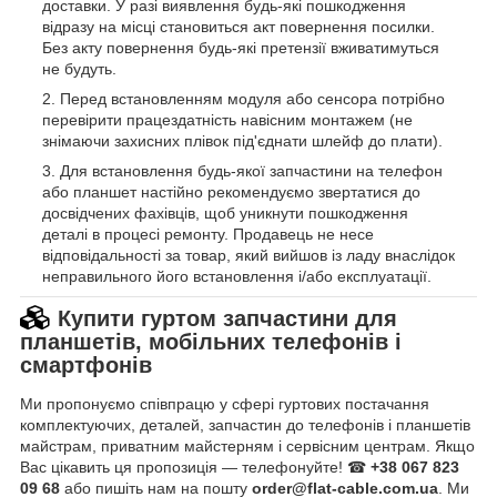
доставки. У разі виявлення будь-які пошкодження
відразу на місці становиться акт повернення посилки.
Без акту повернення будь-які претензії вживатимуться
не будуть.
Перед встановленням модуля або сенсора потрібно
перевірити працездатність навісним монтажем (не
знімаючи захисних плівок під'єднати шлейф до плати).
Для встановлення будь-якої запчастини на телефон
або планшет настійно рекомендуємо звертатися до
досвідчених фахівців, щоб уникнути пошкодження
деталі в процесі ремонту. Продавець не несе
відповідальності за товар, який вийшов із ладу внаслідок
неправильного його встановлення і/або експлуатації.
Купити гуртом запчастини для
планшетів, мобільних телефонів і
смартфонів
Ми пропонуємо співпрацю у сфері гуртових постачання
комплектуючих, деталей, запчастин до телефонів і планшетів
майстрам, приватним майстерням і сервісним центрам. Якщо
Вас цікавить ця пропозиція — телефонуйте! ☎
+38 067 823
09 68
або пишіть нам на пошту
order@flat-cable.com.ua
. Ми