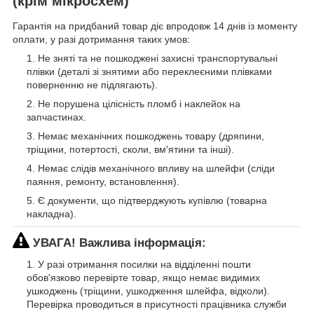
(крім мікросхем)
Гарантія на придбаний товар діє впродовж 14 днів із моменту
оплати, у разі дотримання таких умов:
Не зняті та не пошкоджені захисні транспортувальні
плівки (деталі зі знятими або переклеєними плівками
поверненню не підлягають).
Не порушена цілісність пломб і наклейок на
запчастинах.
Немає механічних пошкоджень товару (дряпини,
тріщини, потертості, сколи, вм'ятини та інші).
Немає слідів механічного впливу на шлейфи (сліди
паяння, ремонту, встановлення).
Є документи, що підтверджують купівлю (товарна
накладна).
УВАГА! Важлива інформація:
У разі отримання посилки на відділенні пошти
обов'язково перевірте товар, якщо немає видимих
ушкоджень (тріщини, ушкодження шлейфа, відколи).
Перевірка проводиться в присутності працівника служби