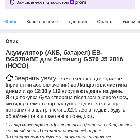
Замовлення під захистом
Опис
Характеристики
Доставка
Оплата
Умови п
Опис
Акумулятор (АКБ, батарея) EB-
BG570ABE для Samsung G570 J5 2016
(HOCO)
Зверніть увагу!
Замовлення підтверджене
(прийнятий або оплачений) до
Ланцюгова частина
днями
и
до 12:00 у 112
вирушають
день на день
.
Якщо покупка була створена після зазначеного часу,
ми відправимо товар наступного дня. Закази, що
потрапили в шатрі після 19200 або в неділя, будуть
оброблені та відправлені в понеділок.
* Товар може трохи відрізнятися від фото на сайті, позаяк
зовнішній вигляд деталі залежить від партії.
За додатковими знімками запчастини зверніться