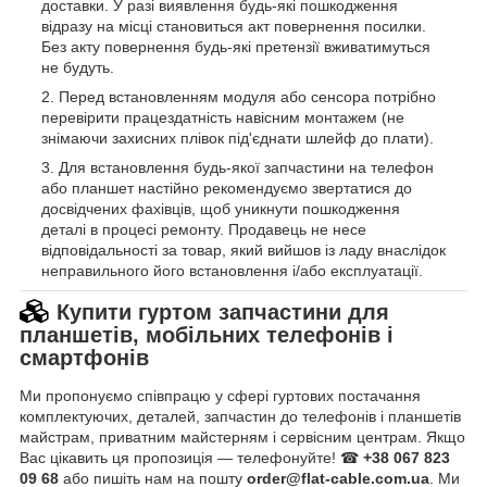
доставки. У разі виявлення будь-які пошкодження
відразу на місці становиться акт повернення посилки.
Без акту повернення будь-які претензії вживатимуться
не будуть.
Перед встановленням модуля або сенсора потрібно
перевірити працездатність навісним монтажем (не
знімаючи захисних плівок під'єднати шлейф до плати).
Для встановлення будь-якої запчастини на телефон
або планшет настійно рекомендуємо звертатися до
досвідчених фахівців, щоб уникнути пошкодження
деталі в процесі ремонту. Продавець не несе
відповідальності за товар, який вийшов із ладу внаслідок
неправильного його встановлення і/або експлуатації.
Купити гуртом запчастини для
планшетів, мобільних телефонів і
смартфонів
Ми пропонуємо співпрацю у сфері гуртових постачання
комплектуючих, деталей, запчастин до телефонів і планшетів
майстрам, приватним майстерням і сервісним центрам. Якщо
Вас цікавить ця пропозиція — телефонуйте! ☎
+38 067 823
09 68
або пишіть нам на пошту
order@flat-cable.com.ua
. Ми