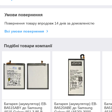
Умови повернення
Повернення товару впродовж 14 днів за домовленістю
Всі умови повернення
Подібні товари компанії
Батарея (акумулятор) EB-
Батарея (акумулятор) EB-
Бата
BA515ABY до Samsung
BA520ABE до Samsung
BA5
A515 Galaxy A51 3,85 B,
Galaxy A5 (A520) 3000
A515