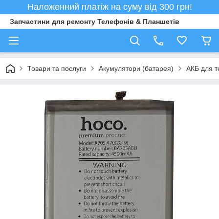
Наложенний платіж на суму від 300 грн!
Запчастини для ремонту Телефонів & Планшетів
Товари та послуги
Акумулятори (батарея)
АКБ для т