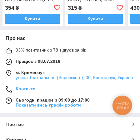
мАг оригінал Китай
mAh 100% ємності (Aspor)
4000
354
315
430
₴
₴
Aspo
Купити
Купити
Про нас
93% позитивних з 78 відгуків за рік
Працює з 08.07.2016
м. Кременчук
улица Театральная (Воровского), 30, Кременчук, Україна
Контакти
Сьогодні працює з 09:00 до 17:00
КНОПКА
Показати весь графік роботи
ЗВ'ЯЗКУ
Про нас
Контакти