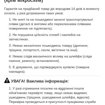
(крім мікросхем)
Гарантія на придбаний товар діє впродовж 14 днів із моменту
оплати, у разі дотримання таких умов:
Не зняті та не пошкоджені захисні транспортувальні
плівки (деталі зі знятими або переклеєними плівками
поверненню не підлягають).
Не порушена цілісність пломб і наклейок на
запчастинах.
Немає механічних пошкоджень товару (дряпини,
тріщини, потертості, сколи, вм'ятини та інші).
Немає слідів механічного впливу на шлейфи (сліди
паяння, ремонту, встановлення).
Є документи, що підтверджують купівлю (товарна
накладна).
УВАГА! Важлива інформація:
У разі отримання посилки на відділенні пошти
обов'язково перевірте товар, якщо немає видимих
ушкоджень (тріщини, ушкодження шлейфа, відколи).
Перевірка проводиться в присутності працівника служби