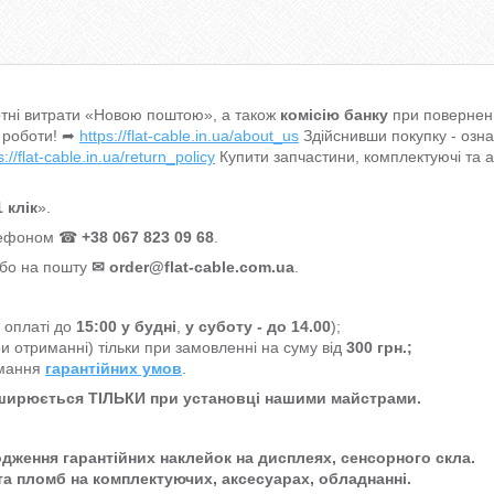
тні витрати «Новою поштою», а також
комісію банку
при поверненн
 роботи! ➦
https://flat-cable.in.ua/about_us
Здійснивши покупку - озн
s://flat-cable.in.ua/return_policy
Купити запчастини, комплектуючі та 
 клік
».
елефоном ☎
+38 067 823 09 68
.
або на пошту
✉
order@flat-cable.com.ua
.
а оплаті до
15:00
у будні
,
у суботу - до 14.00
);
и отриманні) тільки при замовленні на суму від
300 грн.;
имання
гарантійних умов
.
оширюється ТІЛЬКИ при установці нашими майстрами.
одження гарантійних наклейок на дисплеях, сенсорного скла.
та пломб на комплектуючих, аксесуарах, обладнанні.