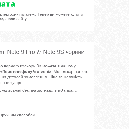
 електронні платежі. Тепер ви можете купити
кидаючи сайту.
i Note 9 Pro ⁇ Note 9S чорний
про чорного кольору Ви можете в нашому
 «
Перетелефонуйте мені
». Менеджер нашого
ння деталей замовлення. Ціна та наявність
ння покупця.
шній вигляд деталі залежить від партії.
м зручним способом: