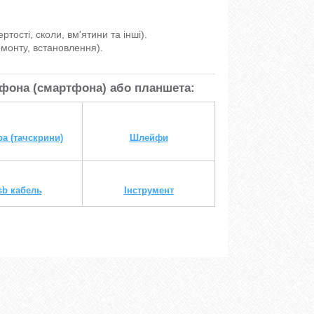
ості, сколи, вм'ятини та інші).
монту, встановлення).
ефона (смартфона) або планшета:
а (тачскрини)
Шлейфи
sb кабель
Інструмент