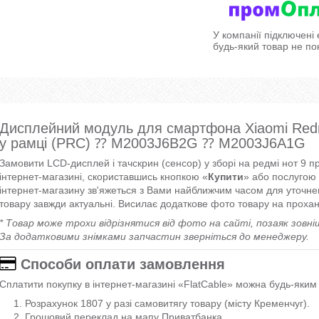
У компанії підключені
будь-який товар не по
Дисплейний модуль для смартфона Xiaomi Redm
у рамці (PRC) ⁇ M2003J6B2G ⁇ M2003J6A1G
Замовити LCD-дисплей і тачскрин (сенсор) у зборі на редмі нот 9 
інтернет-магазині, скориставшись кнопкою «
Купити
» або послугою
інтернет-магазину зв'яжеться з Вами найближчим часом для уточне
товару завжди актуальні. Висилає додаткове фото товару на проха
* Товар може трохи відрізнятися від фото на сайті, позаяк зовні
За додатковими знімками запчастин зверніться до менеджеру.
Способи оплати замовлення
Сплатити покупку в інтернет-магазині «FlatCable» можна будь-яки
Розрахунок 1807 у разі самовитягу товару (місту Кременчуг).
Грошовий переклад на мапу Приватбанка.