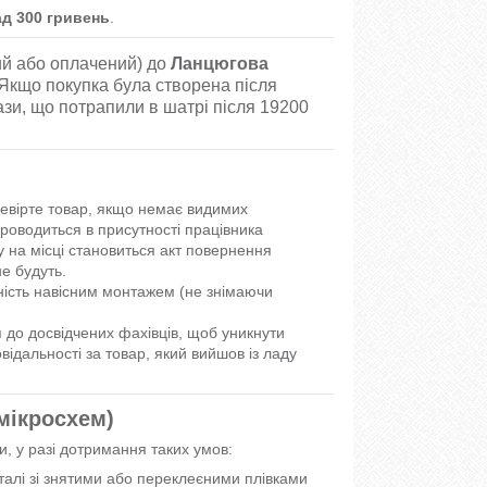
ад 300 гривень
.
й або оплачений) до
Ланцюгова
 Якщо покупка була створена після
ази, що потрапили в шатрі після 19200
ревірте товар, якщо немає видимих
роводиться в присутності працівника
у на місці становиться акт повернення
е будуть.
ість навісним монтажем (не знімаючи
до досвідчених фахівців, щоб уникнути
ідальності за товар, який вийшов із ладу
 мікросхем)
и, у разі дотримання таких умов:
еталі зі знятими або переклеєними плівками