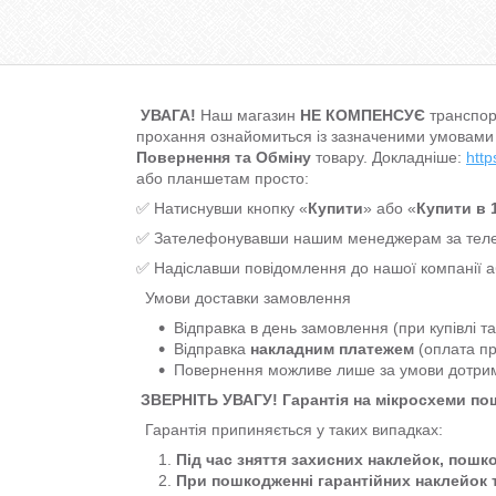
УВАГА!
Наш магазин
НЕ КОМПЕНСУЄ
транспор
прохання ознайомиться із зазначеними умовами
Повернення та Обміну
товару. Докладніше:
http
або планшетам просто:
✅ Натиснувши кнопку «
Купити
» або «
Купити в 1
✅ Зателефонувавши нашим менеджерам за т
✅ Надіславши повідомлення до нашої компанії 
Умови доставки замовлення
Відправка в день замовлення (при купівлі т
Відправка
накладним платежем
(оплата пр
Повернення можливе лише за умови дотр
ЗВЕРНІТЬ УВАГУ! Гарантія на мікросхеми п
Гарантія припиняється у таких випадках:
Під час зняття захисних наклейок, пошк
При пошкодженні гарантійних наклейок 