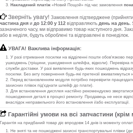
Накладений платіж
«Новий Пощой» під час замовлення
пон
Зверніть увагу!
Замовлення підтверджене (прийняти
частина дня
и
до 12:00 у 112
відправляють
день на день
.
зазначеного часу, ми відправимо товар наступного дня. Зак
або в неділя, будуть оброблені та відправлені в понеділок.
УВАГА! Важлива інформація:
У разі отримання посилки на відділенні пошти обов'язково пе
ушкоджень (тріщини, ушкодження шлейфа, відколи). Перевірка п
служби доставки. У разі виявлення будь-яких пошкоджень відраз
посилки. Без акту повернення будь-які претензії вживатимуться н
Перед встановленням модуля потрібно перевірити працездатн
захисних плівок під'єднати шлейф до плати).
Для встановлення дисплея настійно рекомендуємо звертатися 
пошкодження деталі в процесі ремонту. Продавець не несе відпов
внаслідок неправильного його встановлення і/або експлуатації.
Гарантійні умови на всі запчастини (крім
Гарантія на придбаний товар діє впродовж 14 днів із моменту оплат
Не зняті та не пошкоджені захисні транспортувальні плівки (д