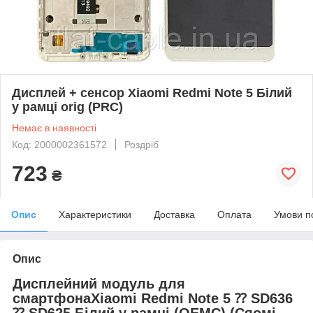
Дисплей + сенсор Xiaomi Redmi Note 5 Білий
у рамці orig (PRC)
Немає в наявності
Код: 2000002361572
Роздріб
723
₴
Опис
Характеристики
Доставка
Оплата
Умови п
Опис
Дисплейний модуль для
смартфонаXiaomi Redmi Note 5 ⁇ SD636
⁇ SD625 Білий у рамці (OEMC) (Cяомі