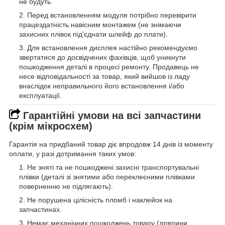
не будуть.
Перед встановленням модуля потрібно перевірити
працездатність навісним монтажем (не знімаючи
захисних плівок під'єднати шлейф до плати).
Для встановлення дисплея настійно рекомендуємо
звертатися до досвідчених фахівців, щоб уникнути
пошкодження деталі в процесі ремонту. Продавець не
несе відповідальності за товар, який вийшов із ладу
внаслідок неправильного його встановлення і/або
експлуатації.
Гарантійні умови на всі запчастини
(крім мікросхем)
Гарантія на придбаний товар діє впродовж 14 днів із моменту
оплати, у разі дотримання таких умов:
Не зняті та не пошкоджені захисні транспортувальні
плівки (деталі зі знятими або переклеєними плівками
поверненню не підлягають).
Не порушена цілісність пломб і наклейок на
запчастинах.
Немає механічних пошкоджень товару (дряпини,