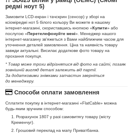
редмі ноут 5)
Замовити LCD-екран і тачскрин (сенсор) у зборі на
ксіоміредмі нот 5 білого кольору Ви можете в нашому
інтернет-магазині, скориставшись кнопкою «
Купити
» або
послугою «
Перетелефонуйте мені
». Менеджер нашого
інтернет-магазину зв'яжеться з Вами найближчим часом для
уточнення деталей замовлення. Ціна та наявність товару
завжди актуальні. Висилає додаткове фото товару на
прохання покупця.
* Товар може трохи відрізнятися від фото на сайті, позаяк
зовнішній вигляд деталі залежить від партії.
За додатковими знімками запчастин зверніться
до менеджеру.
Способи оплати замовлення
Сплатити покупку в інтернет-магазині «FlatCable» можна
будь-яким зручним способом:
Розрахунок 1807 у разі самовитягу товару (місту
Кременчуг).
Грошовий переклад на мапу Приватбанка.