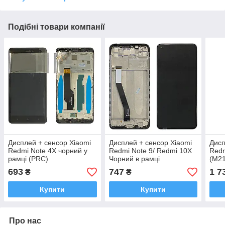
Подібні товари компанії
Дисплей + сенсор Xiaomi
Дисплей + сенсор Xiaomi
Дисп
Redmi Note 4X чорний у
Redmi Note 9/ Redmi 10X
Redm
рамці (PRC)
Чорний в рамці
(M2
рамц
693
747
1 7
₴
₴
Купити
Купити
Про нас