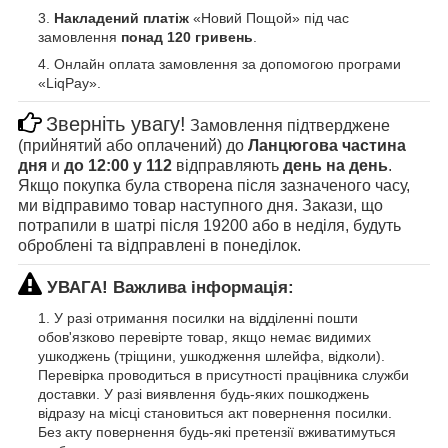
Накладений платіж
«Новий Пощой» під час
замовлення
понад 120 гривень
.
Онлайн оплата замовлення за допомогою програми
«LiqPay».
Зверніть увагу!
Замовлення підтверджене
(прийнятий або оплачений) до
Ланцюгова частина
дня
и
до 12:00 у 112
відправляють
день на день
.
Якщо покупка була створена після зазначеного часу,
ми відправимо товар наступного дня. Закази, що
потрапили в шатрі після 19200 або в неділя, будуть
оброблені та відправлені в понеділок.
УВАГА! Важлива інформація:
У разі отримання посилки на відділенні пошти
обов'язково перевірте товар, якщо немає видимих
ушкоджень (тріщини, ушкодження шлейфа, відколи).
Перевірка проводиться в присутності працівника служби
доставки. У разі виявлення будь-яких пошкоджень
відразу на місці становиться акт повернення посилки.
Без акту повернення будь-які претензії вживатимуться