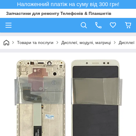
Наложенний платіж на суму від 300 грн!
Запчастини для ремонту Телефонів & Планшетів
Товари та послуги
Дисплеї, модулі, матриці
Дисплеї 