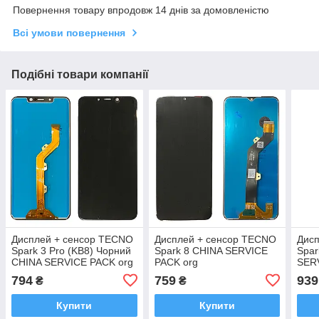
Повернення товару впродовж 14 днів за домовленістю
Всі умови повернення
Подібні товари компанії
Дисплей + сенсор TECNO
Дисплей + сенсор TECNO
Дис
Spark 3 Pro (KB8) Чорний
Spark 8 CHINA SERVICE
Spar
CHINA SERVICE PACK org
PACK org
SER
794
759
939
₴
₴
Купити
Купити