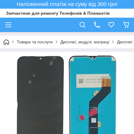
Наложенний платіж на суму від 300 грн!
Запчастини для ремонту Телефонів & Планшетів
Товари та послуги
Дисплеї, модулі, матриці
Дисплеї 