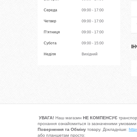
Середа
09:00
17:00
Четвер
09:00
17:00
Пʼятниця
09:00
17:00
Субота
09:00
15:00
І
Неділя
Вихідний
УВАГА!
Наш магазин
НЕ КОМПЕНСУЄ
транспор
прохання ознайомиться із зазначеними умовами
Повернення та Обміну
товару. Докладніше:
http
або планшетам просто: