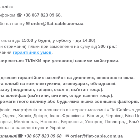
 клік
».
елефоном ☎
+38 067 823 09 68
.
або на пошту
✉
order@flat-cable.com.ua
.
а оплаті до
15:00
у будні
,
у суботу - до 14.00
);
и отриманні) тільки при замовленні на суму від
300 грн.;
имання
гарантійних умов
.
оширюється ТІЛЬКИ при установці нашими майстрами.
одження гарантійних наклейок на дисплеях, сенсорного скла.
та пломб на комплектуючих, аксесуарах, обладнанні.
ару (подряпин, тріщин, сколів, вм'ятин тощо).
на шлейфах (вм'ятини, вигини, сліди паяння тощо).
тромагнітного впливу або будь-яких інших зовнішніх факторів.
онів, смартфонів та планшетів в інтернет-магазині «FlatCable» з 
ів, Одеса, Харків, Дніпро, Івано-Франківськ, Вінниця, Чернівці, Біла 
торськ, Мелітополь, Нікополь, Бердянськ, Ужгород, Павлоград, Кам'
міста та населені пункти України.
питання!
☎
+38 067 823 09 68
✉
order@flat-cable.com.ua