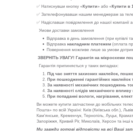
✅ Натиснувши кнопку «
Купити
» або «
Купити в 1
✅ Зателефонувавши нашим менеджерам за т
✅ Надіславши повідомлення до нашої компанії 
Умови доставки замовлення
Відправка в день замовлення (при купівлі т
Відправка
накладним платежем
(оплата пр
Повернення можливе лише за умови дотр
ЗВЕРНІТЬ УВАГУ! Гарантія на мікросхеми п
Гарантія припиняється у таких випадках:
Під час зняття захисних наклейок, пошк
При пошкодженні гарантійних наклейок 
За наявності механічних пошкоджень тов
За наявності слідів механічного впливу 
При попаданні вологи, нагрівання, елек
Ви можете купити запчастини до мобільних телеф
Пошта» по всій Україні: Київ (Київська обл.), Льв
Кам'янське, Кременчук, Тернопіль, Луцьк, Крама
Запоріжжя, Кривий Ріг, Миколаїв, Херсон та інші 
Ми завжди готові відповісти на всі Ваші за