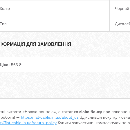
Колір
Чорний
Тип
Диспле
НФОРМАЦІЯ ДЛЯ ЗАМОВЛЕННЯ
Ціна:
563 ₴
тні витрати «Новою поштою», а також
комісію банку
при поверненн
 роботи! ➦
https://flat-cable.in.ua/about_us
Здійснивши покупку - озн
s://flat-cable.in.ua/return_policy
Купити запчастини, комплектуючі та 