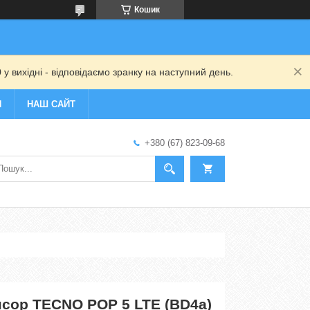
Кошик
 у вихідні - відповідаємо зранку на наступний день.
И
НАШ САЙТ
+380 (67) 823-09-68
нсор TECNO POP 5 LTE (BD4a)