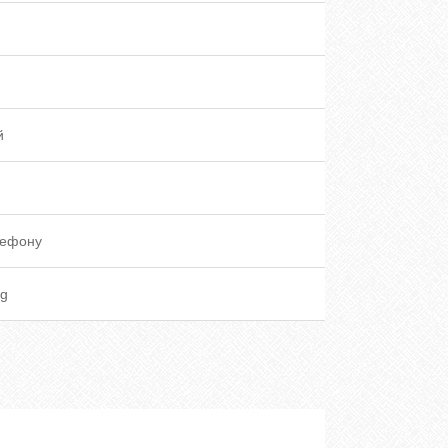
й
лефону
g