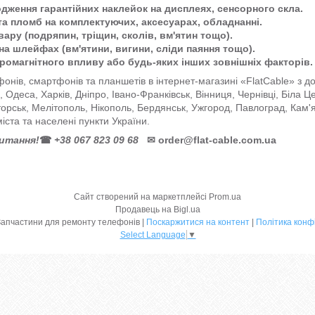
одження гарантійних наклейок на дисплеях, сенсорного скла.
та пломб на комплектуючих, аксесуарах, обладнанні.
ару (подряпин, тріщин, сколів, вм'ятин тощо).
на шлейфах (вм'ятини, вигини, сліди паяння тощо).
тромагнітного впливу або будь-яких інших зовнішніх факторів.
онів, смартфонів та планшетів в інтернет-магазині «FlatCable» з 
ів, Одеса, Харків, Дніпро, Івано-Франківськ, Вінниця, Чернівці, Біла 
торськ, Мелітополь, Нікополь, Бердянськ, Ужгород, Павлоград, Кам'
міста та населені пункти України.
питання!
☎
+38 067 823 09 68
✉
order@flat-cable.com.ua
Сайт створений на маркетплейсі
Prom.ua
Продавець на Bigl.ua
FlatCable | Запчастини для ремонту телефонів |
Поскаржитися на контент
|
Політика конф
Select Language
▼