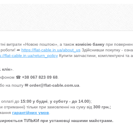
тні витрати «Новою поштою», а також
комісію банку
при поверненн
 роботи! ➦
https://flat-cable.in.ua/about_us
Здійснивши покупку - озн
s://flat-cable.in.ua/return_policy
Купити запчастини, комплектуючі та 
 клік
».
елефоном ☎
+38 067 823 09 68
.
або на пошту
✉
order@flat-cable.com.ua
.
а оплаті до
15:00
у будні
,
у суботу - до 14.00
);
и отриманні) тільки при замовленні на суму від
300 грн.;
имання
гарантійних умов
.
оширюється ТІЛЬКИ при установці нашими майстрами.