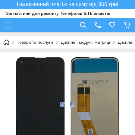
Наложенний платіж на суму від 300 грн!
Запчастини для ремонту Телефонів & Планшетів
Товари та послуги
Дисплеї, модулі, матриці
Дисплеї 