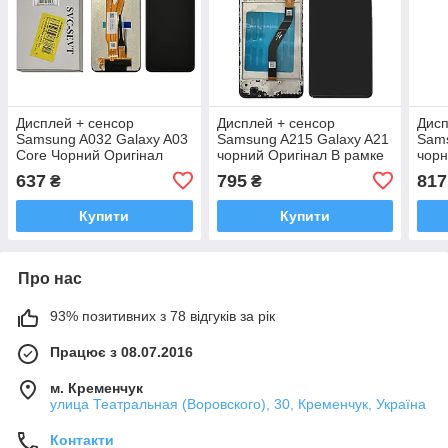
Дисплей + сенсор
Дисплей + сенсор
Дисп
Samsung A032 Galaxy A03
Samsung A215 Galaxy A21
Sams
Core Чорний Оригінал
чорний Оригінал В рамке
чорн
100% SERVICE PAC
100% SERVICE PACK
SER
637
795
817
₴
₴
GH82-26033A
GH82-22988A
229
Купити
Купити
Про нас
93% позитивних з 78 відгуків за рік
Працює з 08.07.2016
м. Кременчук
улица Театральная (Воровского), 30, Кременчук, Україна
Контакти