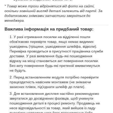
* Товар може трохи відрізнятися від фото на сайті,
оскільки зовнішній вигляд деталі залежить від партії. За
додатковими знімками запчастини зверніться до
менеджера.
Важлива інформація на придбаний товар:
У разі отримання посилки на відділенні пошти
обов'язково перевірте товар, якщо немає видимих
ушкоджень (тріщини, ушкодження шлейфа, відколи).
Перевірка проводиться в присутності працівника служби
доставки. У разі виявлення будь-які пошкодження
відразу на місці становиться акт повернення посилки.
Без акту повернення будь-які претензії вживатимуться
не будуть.
Перед встановленням модуля потрібно перевірити
працездатність навісним монтажем (не знімаючи
захисних плівок, під'єднати шлейф до плати).
Для встановлення дисплея настійно рекомендуємо
звертатися до досвідчених фахівців, щоб уникнути
пошкодження деталі в процесі ремонту. Продавець не
несе відповідальності за товар, який вийшов із ладу
внаслідок неправильного його встановлення і/або