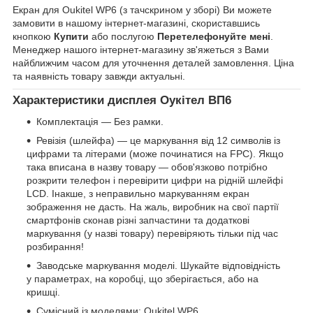
Екран для Oukitel WP6 (з тачскрином у зборі) Ви можете
замовити в нашому інтернет-магазині, скориставшись
кнопкою
Купити
або послугою
Перетелефонуйте мені
.
Менеджер нашого інтернет-магазину зв'яжеться з Вами
найближчим часом для уточнення деталей замовлення. Ціна
та наявність товару завжди актуальні.
Характеристики дисплея Оукітел ВП6
Комплектація — Без рамки.
Ревізія (шлейфа) — це маркування від 12 символів із
цифрами та літерами (може починатися на FPC). Якщо
така вписана в назву товару — обов'язково потрібно
розкрити телефон і перевірити цифри на рідній шлейфі
LCD. Інакше, з неправильно маркуванням екран
зображення не дасть. На жаль, виробник на свої партії
смартфонів сконав різні запчастини та додаткові
маркування (у назві товару) перевіряють тільки під час
розбирання!
Заводське маркування моделі. Шукайте відповідність
у параметрах, на коробці, що зберігається, або на
кришці.
Сумісний із моделями: Oukitel WP6.