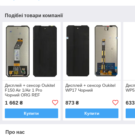
Подібні товари компанії
Дисплей + сенсор Oukitel
Дисплей + сенсор Oukitel
Дисп
F150 Air 1/Air 1 Pro
WP17 Чорний
WP5
Чорний ORG REF
1 662
873
633
₴
₴
Купити
Купити
Про нас