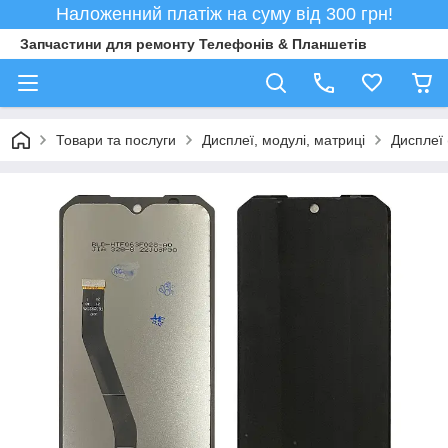
Наложенний платіж на суму від 300 грн!
Запчастини для ремонту Телефонів & Планшетів
Товари та послуги
Дисплеї, модулі, матриці
Дисплеї 