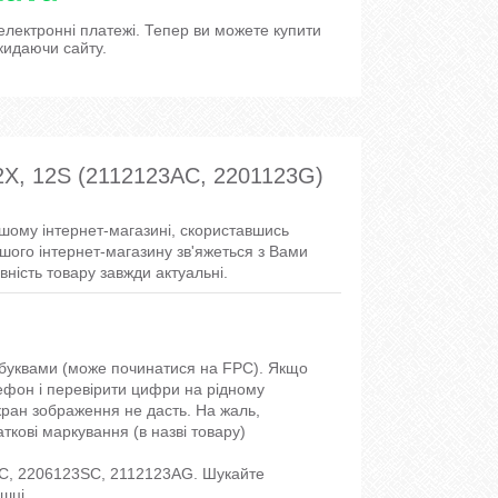
 електронні платежі. Тепер ви можете купити
кидаючи сайту.
2X, 12S (2112123AC, 2201123G)
ашому інтернет-магазині, скориставшись
шого інтернет-магазину зв'яжеться з Вами
ність товару завжди актуальні.
і буквами (може починатися на FPC). Якщо
лефон і перевірити цифри на рідному
ран зображення не дасть. На жаль,
аткові маркування (в назві товару)
3C, 2206123SC, 2112123AG. Шукайте
шці.