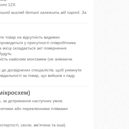
aomi 12X.
ішній вигляд деталі залежить від партії. За
те товар на відсутність видимих
роводиться у присутності співробітника
 місці складається акт повернення
будуть.
ість навісним монтажем (не знімаючи
до досвідчених спеціалістів, щоб уникнути
відальності за товар, що вийшов з ладу
 мікросхем)
и, за дотримання наступних умов:
і знятими або переклеєними плівками
тертості, сколи, вм'ятини та інші).