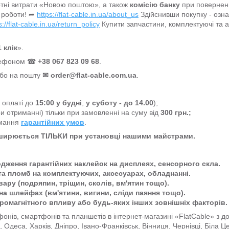
тні витрати «Новою поштою», а також
комісію банку
при поверненн
 роботи! ➦
https://flat-cable.in.ua/about_us
Здійснивши покупку - озн
s://flat-cable.in.ua/return_policy
Купити запчастини, комплектуючі та 
 клік
».
елефоном ☎
+38 067 823 09 68
.
або на пошту
✉
order@flat-cable.com.ua
.
а оплаті до
15:00
у будні
,
у суботу - до 14.00
);
и отриманні) тільки при замовленні на суму від
300 грн.;
имання
гарантійних умов
.
оширюється ТІЛЬКИ при установці нашими майстрами.
одження гарантійних наклейок на дисплеях, сенсорного скла.
та пломб на комплектуючих, аксесуарах, обладнанні.
ару (подряпин, тріщин, сколів, вм'ятин тощо).
на шлейфах (вм'ятини, вигини, сліди паяння тощо).
тромагнітного впливу або будь-яких інших зовнішніх факторів.
онів, смартфонів та планшетів в інтернет-магазині «FlatCable» з 
ів, Одеса, Харків, Дніпро, Івано-Франківськ, Вінниця, Чернівці, Біла 