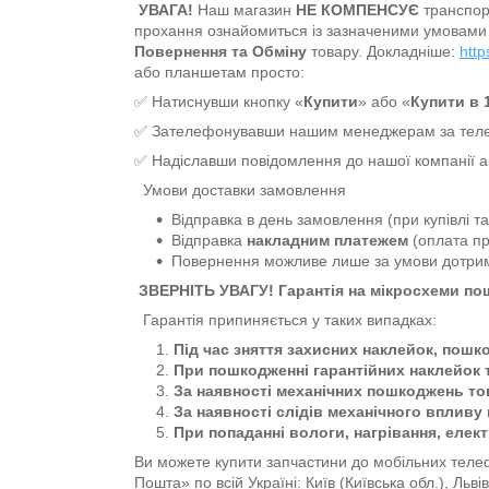
УВАГА!
Наш магазин
НЕ КОМПЕНСУЄ
транспор
прохання ознайомиться із зазначеними умовами
Повернення та Обміну
товару. Докладніше:
http
або планшетам просто:
✅ Натиснувши кнопку «
Купити
» або «
Купити в 1
✅ Зателефонувавши нашим менеджерам за т
✅ Надіславши повідомлення до нашої компанії 
Умови доставки замовлення
Відправка в день замовлення (при купівлі т
Відправка
накладним платежем
(оплата пр
Повернення можливе лише за умови дотр
ЗВЕРНІТЬ УВАГУ! Гарантія на мікросхеми п
Гарантія припиняється у таких випадках:
Під час зняття захисних наклейок, пошк
При пошкодженні гарантійних наклейок 
За наявності механічних пошкоджень тов
За наявності слідів механічного впливу 
При попаданні вологи, нагрівання, елек
Ви можете купити запчастини до мобільних телеф
Пошта» по всій Україні: Київ (Київська обл.), Льв