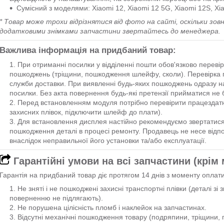
Сумісний з моделями: Xiaomi 12, Xiaomi 12 5G, Xiaomi 12S, Xi
* Товар може трохи відрізнятися від фото на сайті, оскільки зовн
додатковими знімками запчастини звертайтесь до менеджера.
Важлива інформація на придбаний товар:
При отриманні посилки у відділенні пошти обов'язково перевір
пошкоджень (тріщини, пошкодження шлейфу, сколи). Перевірка п
служби доставки. При виявленні будь-яких пошкоджень одразу на
посилки. Без акта повернення будь-які претензії прийматися не 
Перед встановленням модуля потрібно перевірити працездатн
захисних плівок, підключити шлейф до плати).
Для встановлення дисплея настійно рекомендуємо звертатися 
пошкодження деталі в процесі ремонту. Продавець не несе відпо
внаслідок неправильної його установки та/або експлуатації.
Гарантійні умови на всі запчастини (крім
Гарантія на придбаний товар діє протягом 14 днів з моменту оплат
Не зняті і не пошкоджені захисні транспортні плівки (деталі з
поверненню не підлягають).
Не порушена цілісність пломб і наклейок на запчастинах.
Відсутні механічні пошкодження товару (подряпини, тріщини, по