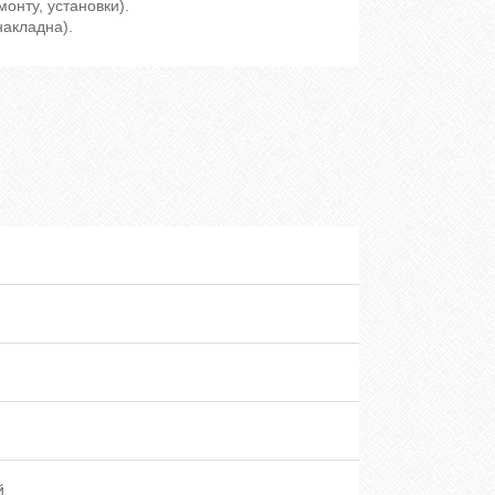
монту, установки).
накладна).
й