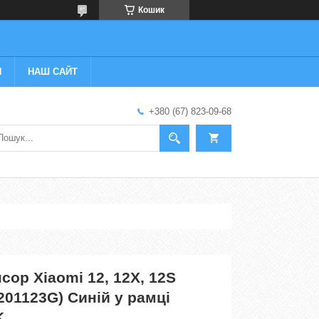
Кошик
И
НАШ САЙТ
+380 (67) 823-09-68
сор Xiaomi 12, 12X, 12S
201123G) Синій у рамці
K