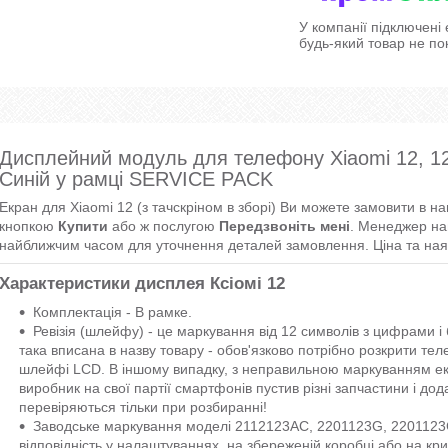
У компанії підключені
будь-який товар не по
Дисплейний модуль для телефону Xiaomi 12, 1
Синій у рамці SERVICE PACK
Екран для Xiaomi 12 (з тачскріном в зборі) Ви можете замовити в н
кнопкою
Купити
або ж послугою
Передзвоніть мені
. Менеджер на
найближчим часом для уточнення деталей замовлення. Ціна та наяв
Характеристики дисплея Ксіомі 12
Комплектація - В рамке.
Ревізія (шлейфу) - це маркування від 12 символів з цифрами 
така вписана в назву товару - обов'язково потрібно розкрити те
шлейфі LCD. В іншому випадку, з неправильною маркуванням ек
виробник на свої партії смартфонів пустив різні запчастини і дод
перевіряються тільки при розбиранні!
Заводське маркування моделі 2112123AC, 2201123G, 220112
відповідність у налаштуваннях, на збереженій коробці або на кри