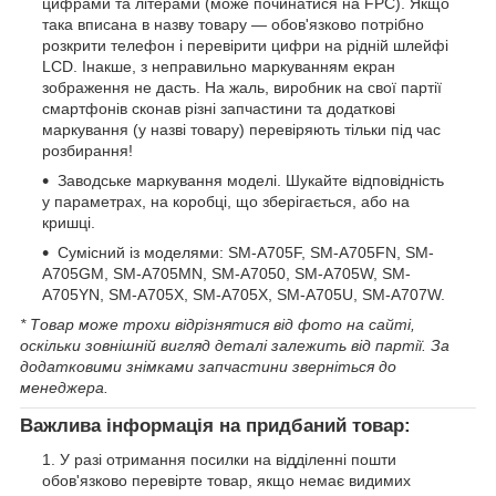
цифрами та літерами (може починатися на FPC). Якщо
така вписана в назву товару — обов'язково потрібно
розкрити телефон і перевірити цифри на рідній шлейфі
LCD. Інакше, з неправильно маркуванням екран
зображення не дасть. На жаль, виробник на свої партії
смартфонів сконав різні запчастини та додаткові
маркування (у назві товару) перевіряють тільки під час
розбирання!
Заводське маркування моделі. Шукайте відповідність
у параметрах, на коробці, що зберігається, або на
кришці.
Сумісний із моделями: SM-A705F, SM-A705FN, SM-
A705GM, SM-A705MN, SM-A7050, SM-A705W, SM-
A705YN, SM-A705X, SM-A705X, SM-A705U, SM-A707W.
* Товар може трохи відрізнятися від фото на сайті,
оскільки зовнішній вигляд деталі залежить від партії. За
додатковими знімками запчастини зверніться до
менеджера.
Важлива інформація на придбаний товар:
У разі отримання посилки на відділенні пошти
обов'язково перевірте товар, якщо немає видимих