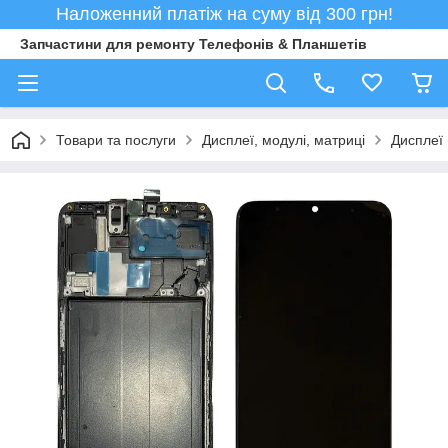
Наложенний платіж на суму від 300 грн!
Запчастини для ремонту Телефонів & Планшетів
Товари та послуги
Дисплеї, модулі, матриці
Дисплеї 