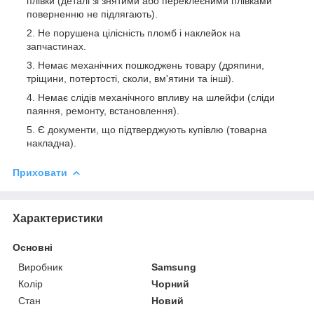
плівки (деталі зі знятими або переклеєними плівками
поверненню не підлягають).
Не порушена цілісність пломб і наклейок на
запчастинах.
Немає механічних пошкоджень товару (дряпини,
тріщини, потертості, сколи, вм'ятини та інші).
Немає слідів механічного впливу на шлейфи (сліди
паяння, ремонту, встановлення).
Є документи, що підтверджують купівлю (товарна
накладна).
Приховати
Характеристики
Основні
Виробник
Samsung
Колір
Чорний
Стан
Новий