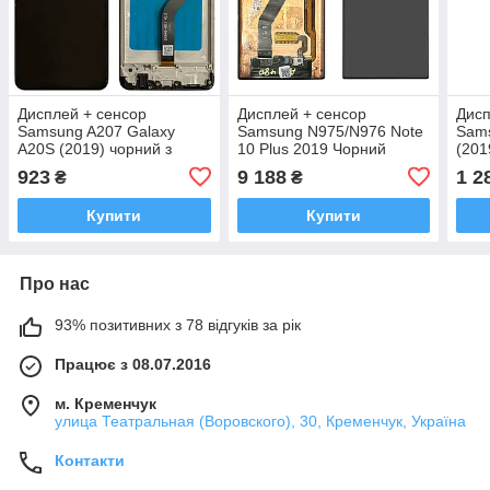
Дисплей + сенсор
Дисплей + сенсор
Дисп
Samsung A207 Galaxy
Samsung N975/N976 Note
Sams
A20S (2019) чорний з
10 Plus 2019 Чорний
(201
рамкою (PRC)
Знятий з оригіналу
з ра
923
9 188
1 2
₴
₴
Купити
Купити
Про нас
93% позитивних з 78 відгуків за рік
Працює з 08.07.2016
м. Кременчук
улица Театральная (Воровского), 30, Кременчук, Україна
Контакти