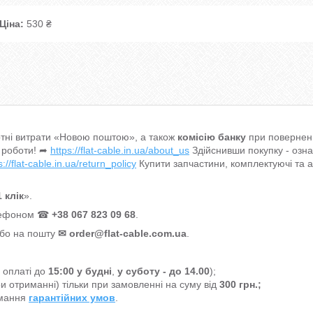
Ціна:
530 ₴
тні витрати «Новою поштою», а також
комісію банку
при поверненн
 роботи! ➦
https://flat-cable.in.ua/about_us
Здійснивши покупку - озн
s://flat-cable.in.ua/return_policy
Купити запчастини, комплектуючі та 
 клік
».
елефоном ☎
+38 067 823 09 68
.
або на пошту
✉
order@flat-cable.com.ua
.
а оплаті до
15:00
у будні
,
у суботу - до 14.00
);
и отриманні) тільки при замовленні на суму від
300 грн.;
имання
гарантійних умов
.