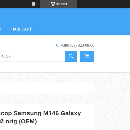
Кошик
И
НАШ САЙТ
+380 (67) 823-09-68
нсор Samsung M146 Galaxy
й orig (OEM)