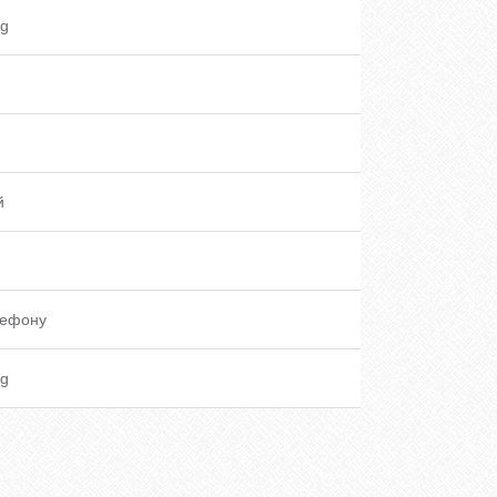
g
й
лефону
g