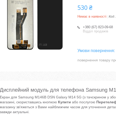
530 ₴
Немає в наявності
Код:
+380 (67) 823-09-68
Відділ продажів
повернення товару пр
Дисплейний модуль для телефона Samsung M1
Екран для Samsung M146B DSN Galaxy M14 5G (з тачскрином у збор
магазині, скориставшись кнопкою
Купити
або послугою
Перетелеф
магазину зв'яжеться з Вами найближчим часом для уточнення детал
завжди актуальні.