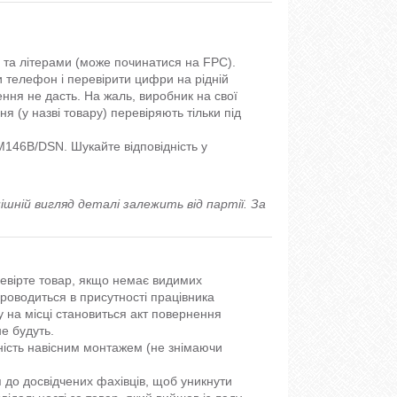
 та літерами (може починатися на FPC).
и телефон і перевірити цифри на рідній
ня не дасть. На жаль, виробник на свої
я (у назві товару) перевіряють тільки під
46B/DSN. Шукайте відповідність у
ішній вигляд деталі залежить від партії. За
ревірте товар, якщо немає видимих
роводиться в присутності працівника
у на місці становиться акт повернення
е будуть.
ість навісним монтажем (не знімаючи
до досвідчених фахівців, щоб уникнути