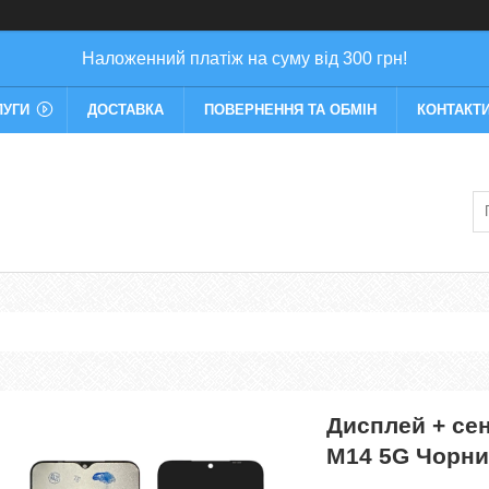
Наложенний платіж на суму від 300 грн!
ЛУГИ
ДОСТАВКА
ПОВЕРНЕННЯ ТА ОБМІН
КОНТАКТ
Дисплей + се
M14 5G Чорни