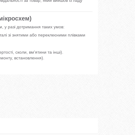
ідальності за товар, який вийшов із ладу
 мікросхем)
и, у разі дотримання таких умов:
еталі зі знятими або переклеєними плівками
ості, сколи, вм'ятини та інші).
монту, встановлення).