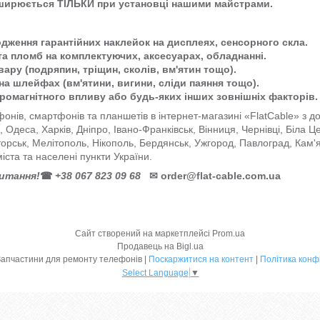
оширюється ТІЛЬКИ при установці нашими майстрами.
одження гарантійних наклейок на дисплеях, сенсорного скла.
та пломб на комплектуючих, аксесуарах, обладнанні.
ару (подряпин, тріщин, сколів, вм'ятин тощо).
на шлейфах (вм'ятини, вигини, сліди паяння тощо).
тромагнітного впливу або будь-яких інших зовнішніх факторів.
онів, смартфонів та планшетів в інтернет-магазині «FlatCable» з 
ів, Одеса, Харків, Дніпро, Івано-Франківськ, Вінниця, Чернівці, Біла 
торськ, Мелітополь, Нікополь, Бердянськ, Ужгород, Павлоград, Кам'
міста та населені пункти України.
питання!
☎
+38 067 823 09 68
✉
order@flat-cable.com.ua
Сайт створений на маркетплейсі
Prom.ua
Продавець на Bigl.ua
FlatCable | Запчастини для ремонту телефонів |
Поскаржитися на контент
|
Політика конф
Select Language
▼