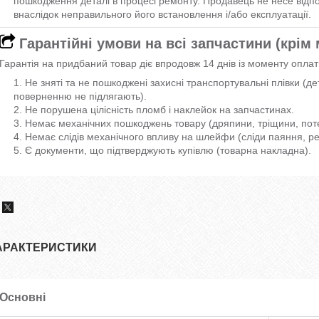
пошкодження деталі в процесі ремонту. Продавець не несе відпов
внаслідок неправильного його встановлення і/або експлуатації.
Гарантійні умови на всі запчастини (крім
Гарантія на придбаний товар діє впродовж 14 днів із моменту оплат
Не зняті та не пошкоджені захисні транспортувальні плівки (д
поверненню не підлягають).
Не порушена цілісність пломб і наклейок на запчастинах.
Немає механічних пошкоджень товару (дряпини, тріщини, потерт
Немає слідів механічного впливу на шлейфи (сліди паяння, ре
Є документи, що підтверджують купівлю (товарна накладна).
АРАКТЕРИСТИКИ
Основні