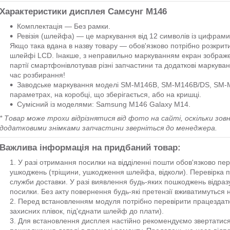
Характеристики дисплея Самсунг М146
Комплектація — Без рамки.
Ревізія (шлейфа) — це маркування від 12 символів із цифрами
Якщо така вдана в назву товару — обов'язково потрібно розкрит
шлейфі LCD. Інакше, з неправильно маркуванням екран зображен
партії смартфонівлотував різні запчастини та додаткові маркуванн
час розбирання!
Заводське маркування моделі SM-M146B, SM-M146B/DS, SM-M1
параметрах, на коробці, що зберігається, або на кришці.
Сумісний із моделями: Samsung M146 Galaxy M14.
* Товар може трохи відрізнятися від фото на сайті, оскільки зовн
додатковими знімками запчастини зверніться до менеджера.
Важлива інформація на придбаний товар:
У разі отримання посилки на відділенні пошти обов'язково пе
ушкоджень (тріщини, ушкодження шлейфа, відколи). Перевірка п
служби доставки. У разі виявлення будь-яких пошкоджень відраз
посилки. Без акту повернення будь-які претензії вживатимуться н
Перед встановленням модуля потрібно перевірити працездатн
захисних плівок, під'єднати шлейф до плати).
Для встановлення дисплея настійно рекомендуємо звертатися 