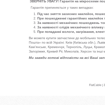
ЗВЕРНІТЬ УВАГУ! Гарантія на мікросхеми п
Гарантія припиняється у таких випадках:
Під час зняття захисних наклейок, пошк
При пошкодженні гарантійних наклейок 
За наявності механічних пошкоджень тов
За наявності слідів механічного впливу 
При попаданні вологи, нагрівання, елек
Ви можете купити запчастини до мобільних телеф
Пошта» по всій Україні: Київ (Київська обл.), Льв
Кам'янське, Кременчук, Тернопіль, Луцьк, Крама
Запоріжжя, Кривий Ріг, Миколаїв, Херсон та інші 
Ми завжди готові відповісти на всі Ваші за