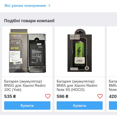
Всі умови повернення
Подібні товари компанії
Батарея (акумулятор)
Батарея (акумулятор)
Бата
BN5G для Xiaomi Redmi
BN55 для Xiaomi Redmi
BM54
10C (Yoki)
Note 9S (HOCO)
Note
535
596
420
₴
₴
Купити
Купити