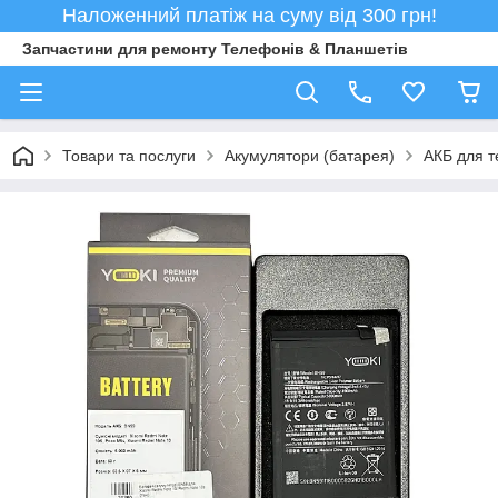
Наложенний платіж на суму від 300 грн!
Запчастини для ремонту Телефонів & Планшетів
Товари та послуги
Акумулятори (батарея)
АКБ для т