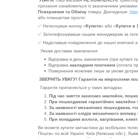
УВАГА!
Наш магазин
НЕ КОМПЕНСУЄ
транспор
прохання ознайомиться із зазначеними умовами
Повернення та Обміну
товару. Докладніше:
http
або планшетам просто:
✅ Натиснувши кнопку «
Купити
» або «
Купити в 1
✅ Зателефонувавши нашим менеджерам за т
✅ Надіславши повідомлення до нашої компанії 
Умови доставки замовлення
Відправка в день замовлення (при купівлі т
Відправка
накладним платежем
(оплата пр
Повернення можливе лише за умови дотр
ЗВЕРНІТЬ УВАГУ! Гарантія на мікросхеми п
Гарантія припиняється у таких випадках:
Під час зняття захисних наклейок, пошк
При пошкодженні гарантійних наклейок 
За наявності механічних пошкоджень тов
За наявності слідів механічного впливу 
При попаданні вологи, нагрівання, елек
Ви можете купити запчастини до мобільних телеф
Пошта» по всій Україні: Київ (Київська обл.), Льв