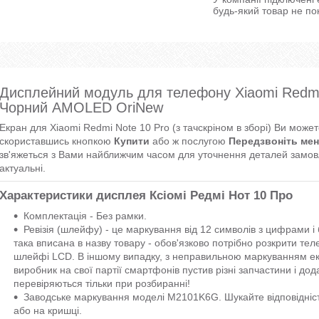
будь-який товар не по
Дисплейний модуль для телефону Xiaomi Redmi
Чорний AMOLED OriNew
Екран для Xiaomi Redmi Note 10 Pro (з тачскріном в зборі) Ви може
скориставшись кнопкою
Купити
або ж послугою
Передзвоніть мен
зв'яжеться з Вами найближчим часом для уточнення деталей замовл
актуальні.
Характеристики дисплея Ксіомі Редмі Нот 10 Про
Комплектація - Без рамки.
Ревізія (шлейфу) - це маркування від 12 символів з цифрами 
така вписана в назву товару - обов'язково потрібно розкрити те
шлейфі LCD. В іншому випадку, з неправильною маркуванням ек
виробник на свої партії смартфонів пустив різні запчастини і дод
перевіряються тільки при розбиранні!
Заводське маркування моделі M2101K6G. Шукайте відповідніст
або на кришці.