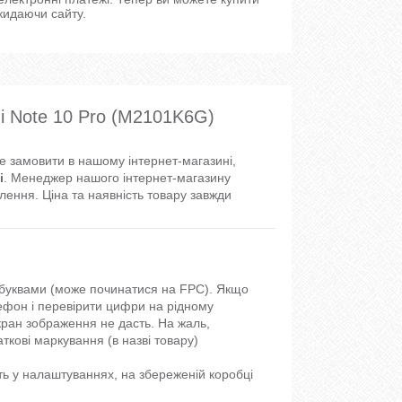
кидаючи сайту.
 Note 10 Pro (M2101K6G)
те замовити в нашому інтернет-магазині,
і
. Менеджер нашого інтернет-магазину
ення. Ціна та наявність товару завжди
і буквами (може починатися на FPC). Якщо
лефон і перевірити цифри на рідному
ран зображення не дасть. На жаль,
аткові маркування (в назві товару)
ь у налаштуваннях, на збереженій коробці