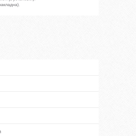
накладна).
й