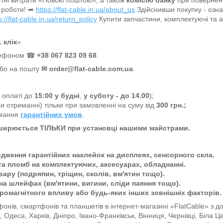
тні витрати «Новою поштою», а також
комісію банку
при поверненн
 роботи! ➦
https://flat-cable.in.ua/about_us
Здійснивши покупку - озн
s://flat-cable.in.ua/return_policy
Купити запчастини, комплектуючі та 
 клік
».
елефоном ☎
+38 067 823 09 68
.
або на пошту
✉
order@flat-cable.com.ua
.
а оплаті до
15:00
у будні
,
у суботу - до 14.00
);
и отриманні) тільки при замовленні на суму від
300 грн.;
имання
гарантійних умов
.
оширюється ТІЛЬКИ при установці нашими майстрами.
одження гарантійних наклейок на дисплеях, сенсорного скла.
та пломб на комплектуючих, аксесуарах, обладнанні.
ару (подряпин, тріщин, сколів, вм'ятин тощо).
на шлейфах (вм'ятини, вигини, сліди паяння тощо).
тромагнітного впливу або будь-яких інших зовнішніх факторів.
онів, смартфонів та планшетів в інтернет-магазині «FlatCable» з 
ів, Одеса, Харків, Дніпро, Івано-Франківськ, Вінниця, Чернівці, Біла 