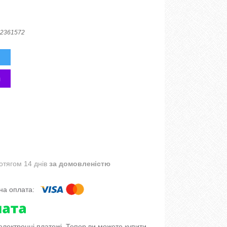
2361572
отягом 14 днів
за домовленістю
 електронні платежі. Тепер ви можете купити