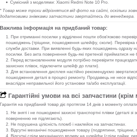
Сумісний з моделями: Xiaomi Redmi Note 10 Pro.
* Товар може трохи відрізнятися від фото на сайті, оскільки зовн
додатковими знімками запчастини звертайтесь до менеджера.
Важлива інформація на придбаний товар:
При отриманні посилки у відділенні пошти обов'язково перевір
пошкоджень (тріщини, пошкодження шлейфу, сколи). Перевірка п
служби доставки. При виявленні будь-яких пошкоджень одразу на
посилки. Без акта повернення будь-які претензії прийматися не 
Перед встановленням модуля потрібно перевірити працездатн
захисних плівок, підключити шлейф до плати).
Для встановлення дисплея настійно рекомендуємо звертатися 
пошкодження деталі в процесі ремонту. Продавець не несе відпо
внаслідок неправильної його установки та/або експлуатації.
Гарантійні умови на всі запчастини (крім
Гарантія на придбаний товар діє протягом 14 днів з моменту оплат
Не зняті і не пошкоджені захисні транспортні плівки (деталі з
поверненню не підлягають).
Не порушена цілісність пломб і наклейок на запчастинах.
Відсутні механічні пошкодження товару (подряпини, тріщини, по
Відсутні сліди механічного впливу на шлейфи (сліди пайки, ре