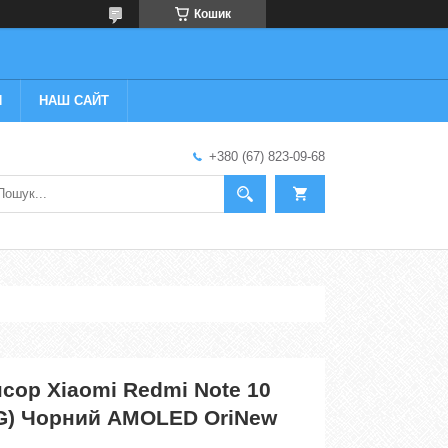
Кошик
И
НАШ САЙТ
+380 (67) 823-09-68
сор Xiaomi Redmi Note 10
G) Чорний AMOLED OriNew