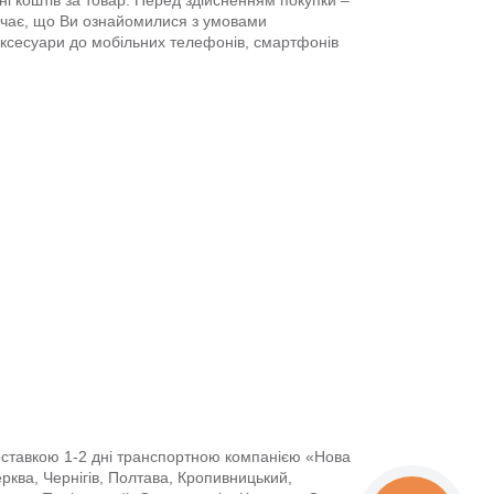
і коштів за товар. Перед здійсненням покупки –
ачає, що Ви ознайомилися з умовами
аксесуари до мобільних телефонів, смартфонів
доставкою 1-2 дні транспортною компанією «Нова
Церква, Чернігів, Полтава, Кропивницький,