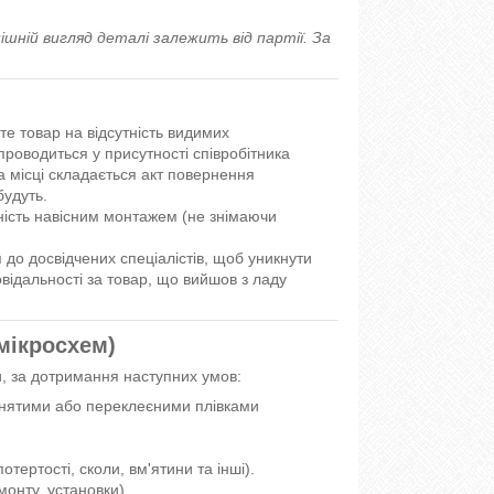
ішній вигляд деталі залежить від партії. За
те товар на відсутність видимих
роводиться у присутності співробітника
 місці складається акт повернення
будуть.
ість навісним монтажем (не знімаючи
до досвідчених спеціалістів, щоб уникнути
відальності за товар, що вийшов з ладу
 мікросхем)
и, за дотримання наступних умов:
і знятими або переклеєними плівками
тертості, сколи, вм'ятини та інші).
монту, установки).