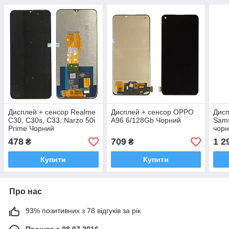
Дисплей + сенсор Realme
Дисплей + сенсор OPPO
Дисп
C30, C30s, C33, Narzo 50i
A96 6/128Gb Чорний
Sams
Prime Чорний
чорн
SER
478
709
1 2
₴
₴
1902
Купити
Купити
Про нас
93% позитивних з 78 відгуків за рік