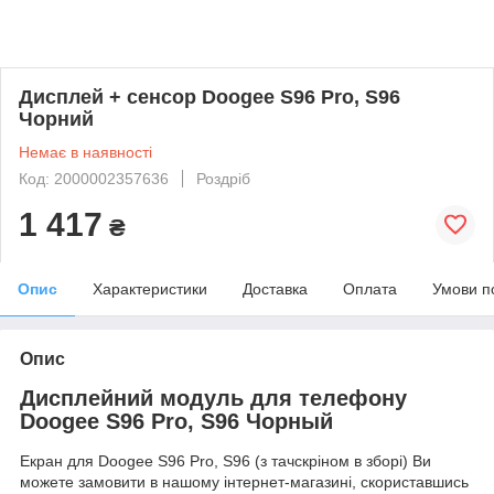
Дисплей + сенсор Doogee S96 Pro, S96
Чорний
Немає в наявності
Код: 2000002357636
Роздріб
1 417
₴
Опис
Характеристики
Доставка
Оплата
Умови п
Опис
Дисплейний модуль для телефону
Doogee S96 Pro, S96 Чорный
Екран для Doogee S96 Pro, S96 (з тачскріном в зборі) Ви
можете замовити в нашому інтернет-магазині, скориставшись