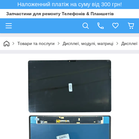
Наложенний платіж на суму від 300 грн!
Запчастини для ремонту Телефонів & Планшетів
Товари та послуги
Дисплеї, модулі, матриці
Дисплеї 