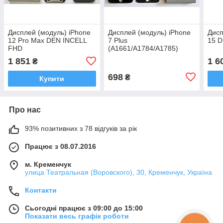
Дисплей (модуль) iPhone
Дисплей (модуль) iPhone
Дисп
12 Pro Max DEN INCELL
7 Plus
15 
FHD
(A1661/A1784/A1785)
Чорний DEN INCELL FHD
1 851
1 6
₴
698
₴
Купити
Про нас
93% позитивних з 78 відгуків за рік
Працює з 08.07.2016
м. Кременчук
улица Театральная (Воровского), 30, Кременчук, Україна
Контакти
Сьогодні працює з 09:00 до 15:00
Показати весь графік роботи