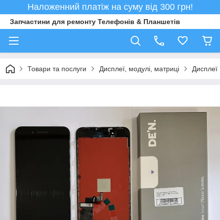
Наложенний платіж на суму від 300 грн!
Запчастини для ремонту Телефонів & Планшетів
Товари та послуги
Дисплеї, модулі, матриці
Дисплеї 