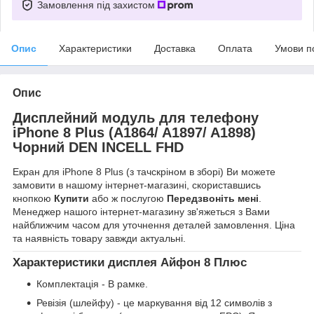
Замовлення під захистом
Опис
Характеристики
Доставка
Оплата
Умови п
Опис
Дисплейний модуль для телефону
iPhone 8 Plus (A1864/ A1897/ A1898)
Чорний DEN INCELL FHD
Екран для iPhone 8 Plus (з тачскріном в зборі) Ви можете
замовити в нашому інтернет-магазині, скориставшись
кнопкою
Купити
або ж послугою
Передзвоніть мені
.
Менеджер нашого інтернет-магазину зв'яжеться з Вами
найближчим часом для уточнення деталей замовлення. Ціна
та наявність товару завжди актуальні.
Характеристики дисплея Айфон 8 Плюс
Комплектація - В рамке.
Ревізія (шлейфу) - це маркування від 12 символів з