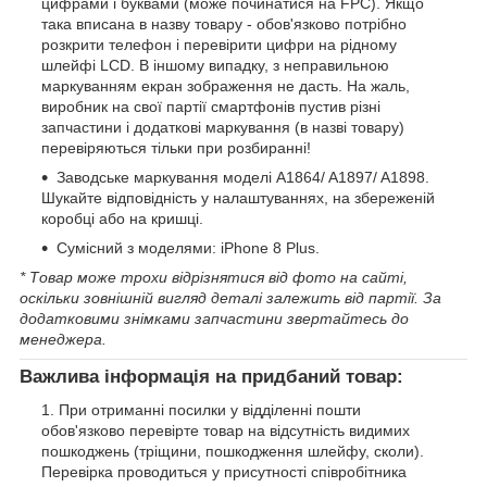
цифрами і буквами (може починатися на FPC). Якщо
така вписана в назву товару - обов'язково потрібно
розкрити телефон і перевірити цифри на рідному
шлейфі LCD. В іншому випадку, з неправильною
маркуванням екран зображення не дасть. На жаль,
виробник на свої партії смартфонів пустив різні
запчастини і додаткові маркування (в назві товару)
перевіряються тільки при розбиранні!
Заводське маркування моделі A1864/ A1897/ A1898.
Шукайте відповідність у налаштуваннях, на збереженій
коробці або на кришці.
Сумісний з моделями: iPhone 8 Plus.
* Товар може трохи відрізнятися від фото на сайті,
оскільки зовнішній вигляд деталі залежить від партії. За
додатковими знімками запчастини звертайтесь до
менеджера.
Важлива інформація на придбаний товар:
При отриманні посилки у відділенні пошти
обов'язково перевірте товар на відсутність видимих
пошкоджень (тріщини, пошкодження шлейфу, сколи).
Перевірка проводиться у присутності співробітника