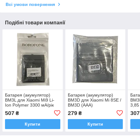
Всі умови повернення
Подібні товари компанії
Батарея (акумулятор)
Батарея (акумулятор)
Бата
BM3L для Xiaomi Mi9 Li-
BM3D для Xiaomi Mi 8SE /
BM3D
Ion Polymer 3300 мА/рік
BM3D (AAA)
3,85
(Borofone)
507
279
307
₴
₴
Купити
Купити