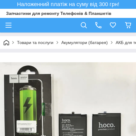
Наложенний платіж на суму від 300 грн!
Запчастини для ремонту Телефонів & Планшетів
Товари та послуги
Акумулятори (батарея)
АКБ для т