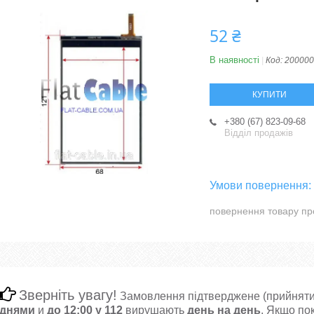
52 ₴
В наявності
Код:
200000
КУПИТИ
+380 (67) 823-09-68
Відділ продажів
повернення товару пр
Зверніть увагу!
Замовлення підтверджене (прийняти
днями
и
до 12:00 у 112
вирушають
день на день
. Якщо по