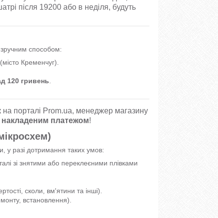
атрі після 19200 або в неділя, будуть
м зручним способом:
(місто Кременчуг).
ад 120 гривень
.
.
к
на порталі Prom.ua, менеджер магазину
 накладеним платежом
!
 мікросхем)
и, у разі дотримання таких умов:
еталі зі знятими або переклеєними плівками
ості, сколи, вм'ятини та інші).
емонту, встановлення).