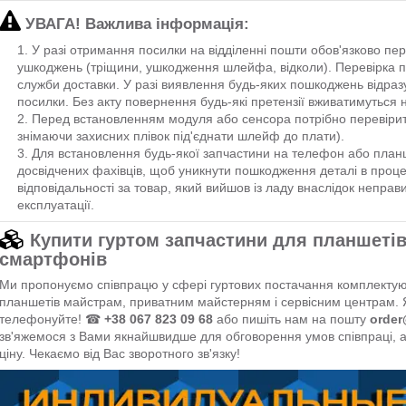
УВАГА! Важлива інформація:
У разі отримання посилки на відділенні пошти обов'язково пе
ушкоджень (тріщини, ушкодження шлейфа, відколи). Перевірка п
служби доставки. У разі виявлення будь-яких пошкоджень відраз
посилки. Без акту повернення будь-які претензії вживатимуться н
Перед встановленням модуля або сенсора потрібно перевірит
знімаючи захисних плівок під'єднати шлейф до плати).
Для встановлення будь-якої запчастини на телефон або план
досвідчених фахівців, щоб уникнути пошкодження деталі в проц
відповідальності за товар, який вийшов із ладу внаслідок неправ
експлуатації.
Купити гуртом запчастини для планшетів
смартфонів
Ми пропонуємо співпрацю у сфері гуртових постачання комплектуюч
планшетів майстрам, приватним майстерням і сервісним центрам. 
телефонуйте! ☎
+38 067 823 09 68
або пишіть нам на пошту
order
зв'яжемося з Вами якнайшвидше для обговорення умов співпраці,
ціну. Чекаємо від Вас зворотного зв'язку!