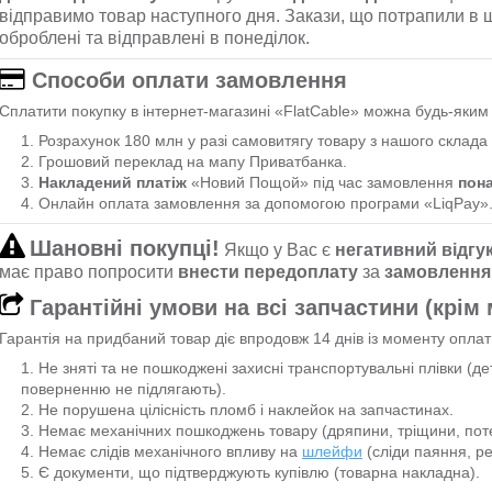
відправимо товар наступного дня. Закази, що потрапили в ш
оброблені та відправлені в понеділок.
Способи оплати замовлення
Сплатити покупку в інтернет-магазині «FlatCable» можна будь-яки
Розрахунок 180 млн у разі самовитягу товару з нашого склада 
Грошовий переклад на мапу Приватбанка.
Накладений платіж
«Новий Пощой» під час замовлення
пон
Онлайн оплата замовлення за допомогою програми «LiqPay»
Шановні покупці!
Якщо у Вас є
негативний відгу
має право попросити
внести передоплату
за
замовлення
Гарантійні умови на всі запчастини (крім
Гарантія на придбаний товар діє впродовж 14 днів із моменту оплат
Не зняті та не пошкоджені захисні транспортувальні плівки (д
поверненню не підлягають).
Не порушена цілісність пломб і наклейок на запчастинах.
Немає механічних пошкоджень товару (дряпини, тріщини, потерт
Немає слідів механічного впливу на
шлейфи
(сліди паяння, р
Є документи, що підтверджують купівлю (товарна накладна).