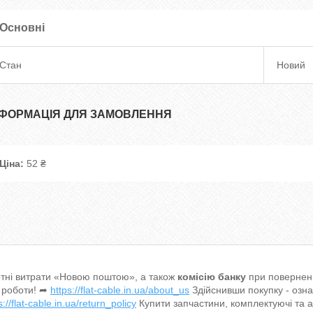
Основні
Стан
Новий
НФОРМАЦІЯ ДЛЯ ЗАМОВЛЕННЯ
Ціна:
52 ₴
тні витрати «Новою поштою», а також
комісію банку
при поверненн
 роботи! ➦
https://flat-cable.in.ua/about_us
Здійснивши покупку - озн
s://flat-cable.in.ua/return_policy
Купити запчастини, комплектуючі та 