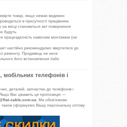
ревірте товар, якщо немає видимих
роводиться в присутності працівника
у на місці становиться акт повернення
е будуть.
и працездатність навісним монтажем (не
шет настійно рекомендуємо звертатися до
есі ремонту. Продавець не несе
ильного його встановлення і/або
, мобільних телефонів і
их, деталей, запчастин до телефонів і
Якщо Вас цікавить ця пропозиція —
@flat-cable.com.ua
. Ми обов'язково
 а також сформуємо Вашу персональну оптову