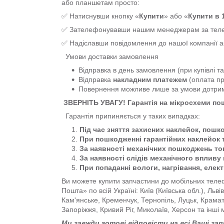
або планшетам просто:
✅ Натиснувши кнопку «
Купити
» або «
Купити в 1
✅ Зателефонувавши нашим менеджерам за т
✅ Надіславши повідомлення до нашої компанії 
Умови доставки замовлення
Відправка в день замовлення (при купівлі т
Відправка
накладним платежем
(оплата пр
Повернення можливе лише за умови дотр
ЗВЕРНІТЬ УВАГУ! Гарантія на мікросхеми п
Гарантія припиняється у таких випадках:
Під час зняття захисних наклейок, пошк
При пошкодженні гарантійних наклейок 
За наявності механічних пошкоджень тов
За наявності слідів механічного впливу 
При попаданні вологи, нагрівання, елек
Ви можете купити запчастини до мобільних телеф
Пошта» по всій Україні: Київ (Київська обл.), Льв
Кам'янське, Кременчук, Тернопіль, Луцьк, Крама
Запоріжжя, Кривий Ріг, Миколаїв, Херсон та інші 
Ми завжди готові відповісти на всі Ваші за