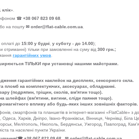
 клік
».
елефоном ☎
+38 067 823 09 68
.
або на пошту
✉
order@flat-cable.com.ua
.
а оплаті до
15:00
у будні
,
у суботу - до 14.00
);
и отриманні) тільки при замовленні на суму від
300 грн.;
имання
гарантійних умов
.
оширюється ТІЛЬКИ при установці нашими майстрами.
одження гарантійних наклейок на дисплеях, сенсорного скла.
та пломб на комплектуючих, аксесуарах, обладнанні.
ару (подряпин, тріщин, сколів, вм'ятин тощо).
на шлейфах (вм'ятини, вигини, сліди паяння тощо).
тромагнітного впливу або будь-яких інших зовнішніх факторів.
онів, смартфонів та планшетів в інтернет-магазині «FlatCable» з 
ів, Одеса, Харків, Дніпро, Івано-Франківськ, Вінниця, Чернівці, Біла 
торськ, Мелітополь, Нікополь, Бердянськ, Ужгород, Павлоград, Кам'
міста та населені пункти України.
питання!
☎
+38 067 823 09 68
✉
order@flat-cable.com.ua