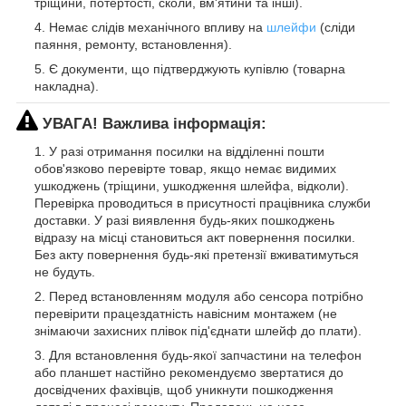
тріщини, потертості, сколи, вм'ятини та інші).
Немає слідів механічного впливу на
шлейфи
(сліди
паяння, ремонту, встановлення).
Є документи, що підтверджують купівлю (товарна
накладна).
УВАГА! Важлива інформація:
У разі отримання посилки на відділенні пошти
обов'язково перевірте товар, якщо немає видимих
ушкоджень (тріщини, ушкодження шлейфа, відколи).
Перевірка проводиться в присутності працівника служби
доставки. У разі виявлення будь-яких пошкоджень
відразу на місці становиться акт повернення посилки.
Без акту повернення будь-які претензії вживатимуться
не будуть.
Перед встановленням модуля або сенсора потрібно
перевірити працездатність навісним монтажем (не
знімаючи захисних плівок під'єднати шлейф до плати).
Для встановлення будь-якої запчастини на телефон
або планшет настійно рекомендуємо звертатися до
досвідчених фахівців, щоб уникнути пошкодження