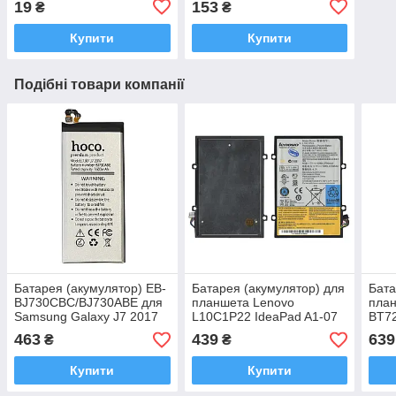
19
153
₴
₴
Купити
Купити
Подібні товари компанії
Батарея (акумулятор) EB-
Батарея (акумулятор) для
Бата
BJ730CBC/BJ730ABE для
планшета Lenovo
пла
Samsung Galaxy J7 2017
L10C1P22 IdeaPad A1-07
BT72
(J730) 3600 mAh (HOCO)
3,7V 3700 мА·год
S6/S
463
439
639
₴
₴
Купити
Купити