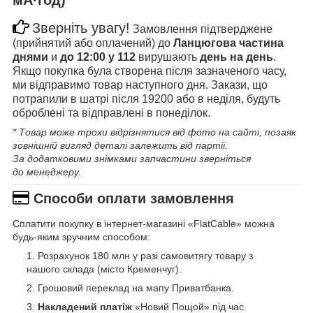
Зверніть увагу!
Замовлення підтверджене
(прийнятий або оплачений) до
Ланцюгова частина
днями
и
до 12:00 у 112
вирушають
день на день
.
Якщо покупка була створена після зазначеного часу,
ми відправимо товар наступного дня. Закази, що
потрапили в шатрі після 19200 або в неділя, будуть
оброблені та відправлені в понеділок.
* Товар може трохи відрізнятися від фото на сайті, позаяк
зовнішній вигляд деталі залежить від партії.
За додатковими знімками запчастини зверніться
до менеджеру.
Способи оплати замовлення
Сплатити покупку в інтернет-магазині «FlatCable» можна
будь-яким зручним способом:
Розрахунок 180 млн у разі самовитягу товару з
нашого склада (місто Кременчуг).
Грошовий переклад на мапу Приватбанка.
Накладений платіж
«Новий Пощой» під час