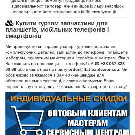
деталі в процесі ремонту. Продавець не несе
відповідальності за товар, який вийшов із ладу внаслідок
неправильного його встановлення і/або експлуатації.
Купити гуртом запчастини для
планшетів, мобільних телефонів і
смартфонів
Ми пропонуємо співпрацю у сфері гуртових постачання
комплектуючих, деталей, запчастин до телефонів і планшетів
майстрам, приватним майстерням і сервісним центрам. Якщо
Вас цікавить ця пропозиція — телефонуйте! ☎
+38 067 823
09 68
або пишіть нам на пошту
order@flat-cable.com.ua
. Ми
обов'язково зв'яжемося з Вами якнайшвидше для
обговорення умов співпраці, а також сформуємо Вашу
персональну оптову ціну. Чекаємо від Вас зворотного зв'язку!