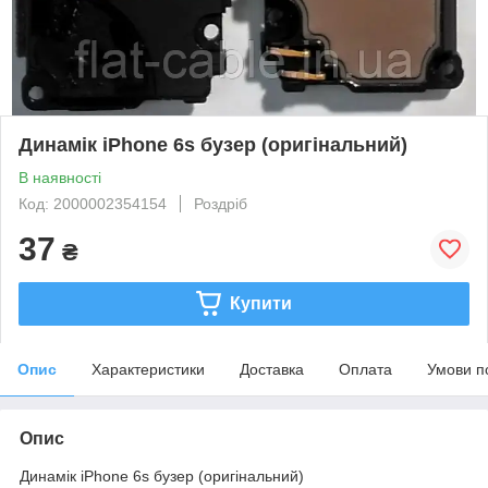
Динамік iPhone 6s бузер (оригінальний)
В наявності
Код: 2000002354154
Роздріб
37
₴
Купити
Опис
Характеристики
Доставка
Оплата
Умови п
Опис
Динамік iPhone 6s бузер (оригінальний)