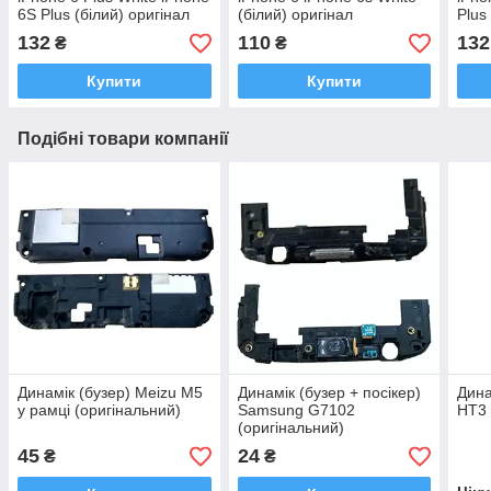
6S Plus (білий) оригінал
(білий) оригінал
Plus
132
110
132
₴
₴
Купити
Купити
Подібні товари компанії
Динамік (бузер) Meizu M5
Динамік (бузер + посікер)
Дин
у рамці (оригінальний)
Samsung G7102
HT3 
(оригінальний)
45
24
₴
₴