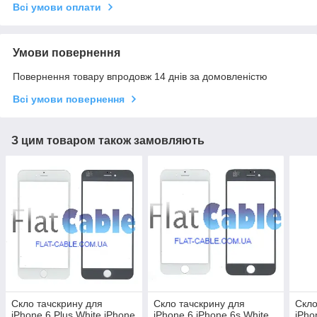
Всі умови оплати
Умови повернення
Повернення товару впродовж 14 днів за домовленістю
Всі умови повернення
З цим товаром також замовляють
Скло тачскрину для
Скло тачскрину для
Скло
iPhone 6 Plus White iPhone
iPhone 6 iPhone 6s White
iPho