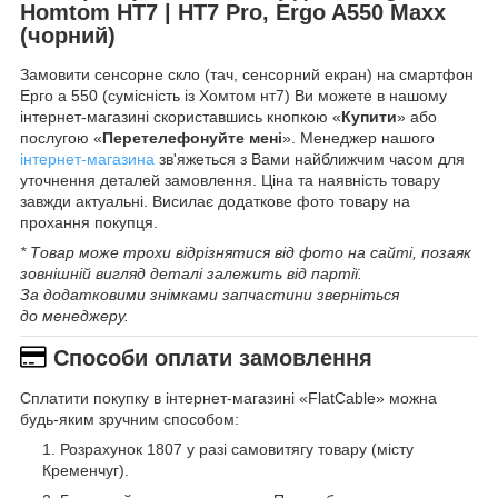
Homtom HT7 | HT7 Pro, Ergo A550 Maxx
(чорний)
Замовити сенсорне скло (тач, сенсорний екран) на смартфон
Ерго а 550 (сумісність із Хомтом нт7) Ви можете в нашому
інтернет-магазині скориставшись кнопкою «
Купити
» або
послугою «
Перетелефонуйте мені
». Менеджер нашого
інтернет-магазина
зв'яжеться з Вами найближчим часом для
уточнення деталей замовлення. Ціна та наявність товару
завжди актуальні. Висилає додаткове фото товару на
прохання покупця.
* Товар може трохи відрізнятися від фото на сайті, позаяк
зовнішній вигляд деталі залежить від партії.
За додатковими знімками запчастини зверніться
до менеджеру.
Способи оплати замовлення
Сплатити покупку в інтернет-магазині «FlatCable» можна
будь-яким зручним способом:
Розрахунок 1807 у разі самовитягу товару (місту
Кременчуг).