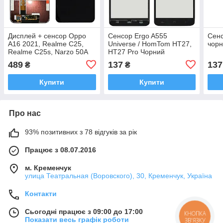
Дисплей + сенсор Oppo
Сенсор Ergo A555
Сен
A16 2021, Realme C25,
Universe / HomTom HT27,
чор
Realme C25s, Narzo 50A
HT27 Pro Чорний
Чорний Orig (OEM)
489
137
137
₴
₴
Купити
Купити
Про нас
93% позитивних з 78 відгуків за рік
Працює з 08.07.2016
м. Кременчук
улица Театральная (Воровского), 30, Кременчук, Україна
Контакти
Сьогодні працює з 09:00 до 17:00
КНОПКА
Показати весь графік роботи
ЗВ'ЯЗКУ