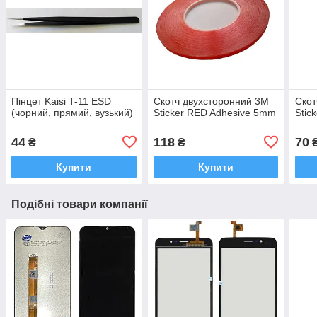
Пінцет Kaisi T-11 ESD
Скотч двухсторонний 3M
Скот
(чорний, прямий, вузький)
Sticker RED Adhesive 5mm
Stic
44
118
70
₴
₴
Купити
Купити
Подібні товари компанії