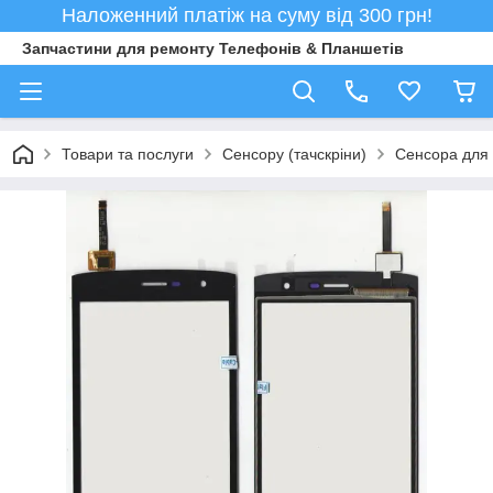
Наложенний платіж на суму від 300 грн!
Запчастини для ремонту Телефонів & Планшетів
Товари та послуги
Сенсору (тачскріни)
Сенсора для