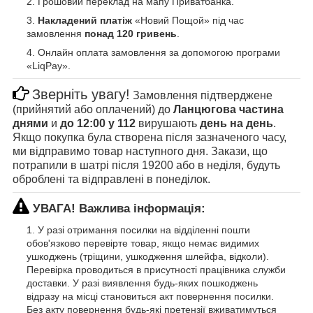
Грошовий переклад на мапу Приватбанка.
Накладений платіж
«Новий Пощой» під час
замовлення
понад 120 гривень
.
Онлайн оплата замовлення за допомогою програми
«LiqPay».
Зверніть увагу!
Замовлення підтверджене
(прийнятий або оплачений) до
Ланцюгова частина
днями
и
до 12:00 у 112
вирушають
день на день
.
Якщо покупка була створена після зазначеного часу,
ми відправимо товар наступного дня. Закази, що
потрапили в шатрі після 19200 або в неділя, будуть
оброблені та відправлені в понеділок.
УВАГА! Важлива інформація:
У разі отримання посилки на відділенні пошти
обов'язково перевірте товар, якщо немає видимих
ушкоджень (тріщини, ушкодження шлейфа, відколи).
Перевірка проводиться в присутності працівника служби
доставки. У разі виявлення будь-яких пошкоджень
відразу на місці становиться акт повернення посилки.
Без акту повернення будь-які претензії вживатимуться