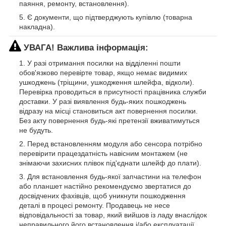
паяння, ремонту, встановлення).
Є документи, що підтверджують купівлю (товарна
накладна).
УВАГА! Важлива інформація:
У разі отримання посилки на відділенні пошти
обов'язково перевірте товар, якщо немає видимих
ушкоджень (тріщини, ушкодження шлейфа, відколи).
Перевірка проводиться в присутності працівника служби
доставки. У разі виявлення будь-яких пошкоджень
відразу на місці становиться акт повернення посилки.
Без акту повернення будь-які претензії вживатимуться
не будуть.
Перед встановленням модуля або сенсора потрібно
перевірити працездатність навісним монтажем (не
знімаючи захисних плівок під'єднати шлейф до плати).
Для встановлення будь-якої запчастини на телефон
або планшет настійно рекомендуємо звертатися до
досвідчених фахівців, щоб уникнути пошкодження
деталі в процесі ремонту. Продавець не несе
відповідальності за товар, який вийшов із ладу внаслідок
неправильного його встановлення і/або експлуатації.