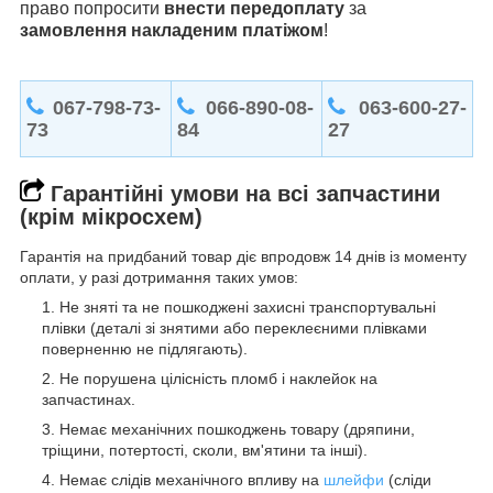
право попросити
внести передоплату
за
замовлення накладеним платіжом
!
067-798-73-
066-890-08-
063-600-27-
73
84
27
Гарантійні умови на всі запчастини
(крім мікросхем)
Гарантія на придбаний товар діє впродовж 14 днів із моменту
оплати, у разі дотримання таких умов:
Не зняті та не пошкоджені захисні транспортувальні
плівки (деталі зі знятими або переклеєними плівками
поверненню не підлягають).
Не порушена цілісність пломб і наклейок на
запчастинах.
Немає механічних пошкоджень товару (дряпини,
тріщини, потертості, сколи, вм'ятини та інші).
Немає слідів механічного впливу на
шлейфи
(сліди