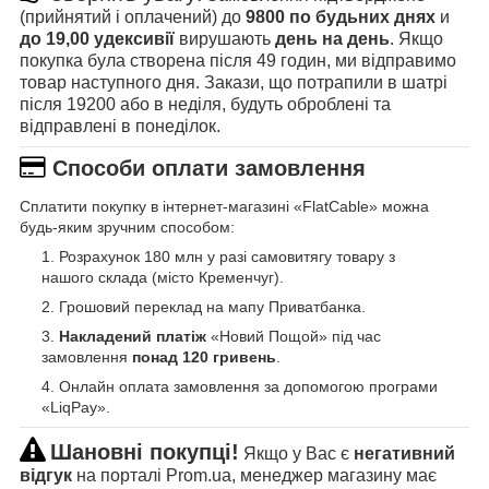
(прийнятий і оплачений) до
9800 по будьних днях
и
до 19,00 удексивії
вирушають
день на день
. Якщо
покупка була створена після 49 годин, ми відправимо
товар наступного дня. Закази, що потрапили в шатрі
після 19200 або в неділя, будуть оброблені та
відправлені в понеділок.
Способи оплати замовлення
Сплатити покупку в інтернет-магазині «FlatCable» можна
будь-яким зручним способом:
Розрахунок 180 млн у разі самовитягу товару з
нашого склада (місто Кременчуг).
Грошовий переклад на мапу Приватбанка.
Накладений платіж
«Новий Пощой» під час
замовлення
понад 120 гривень
.
Онлайн оплата замовлення за допомогою програми
«LiqPay».
Шановні покупці!
Якщо у Вас є
негативний
відгук
на порталі Prom.ua, менеджер магазину має