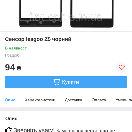
Сенсор leagoo Z5 чорний
В наявності
Роздріб
94
₴
Купити
Опис
Характеристики
Доставка
Оплата
Умови п
Опис
Зверніть увагу!
Замовлення підтверджене