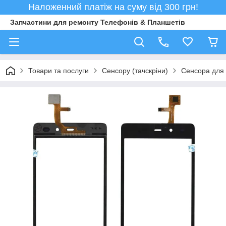
Наложенний платіж на суму від 300 грн!
Запчастини для ремонту Телефонів & Планшетів
Товари та послуги
Сенсору (тачскріни)
Сенсора для