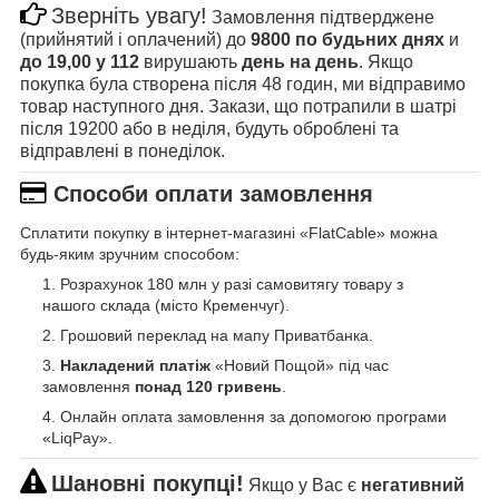
Зверніть увагу!
Замовлення підтверджене
(прийнятий і оплачений) до
9800 по будьних днях
и
до 19,00 у 112
вирушають
день на день
. Якщо
покупка була створена після 48 годин, ми відправимо
товар наступного дня. Закази, що потрапили в шатрі
після 19200 або в неділя, будуть оброблені та
відправлені в понеділок.
Способи оплати замовлення
Сплатити покупку в інтернет-магазині «FlatCable» можна
будь-яким зручним способом:
Розрахунок 180 млн у разі самовитягу товару з
нашого склада (місто Кременчуг).
Грошовий переклад на мапу Приватбанка.
Накладений платіж
«Новий Пощой» під час
замовлення
понад 120 гривень
.
Онлайн оплата замовлення за допомогою програми
«LiqPay».
Шановні покупці!
Якщо у Вас є
негативний