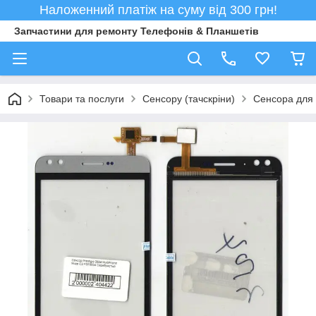
Наложенний платіж на суму від 300 грн!
Запчастини для ремонту Телефонів & Планшетів
Товари та послуги
Сенсору (тачскріни)
Сенсора для