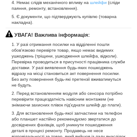
Немає слідів механічного впливу на
шлейфи
(сліди
паяння, ремонту, встановлення).
Є документи, що підтверджують купівлю (товарна
накладна).
УВАГА! Важлива інформація:
У разі отримання посилки на відділенні пошти
обов'язково перевірте товар, якщо немає видимих
ушкоджень (тріщини, ушкодження шлейфа, відколи).
Перевірка проводиться в присутності працівника служби
доставки. У разі виявлення будь-яких пошкоджень
відразу на місці становиться акт повернення посилки.
Без акту повернення будь-які претензії вживатимуться
не будуть.
Перед встановленням модуля або сенсора потрібно
перевірити працездатність навісним монтажем (не
знімаючи захисних плівок під'єднати шлейф до плати).
Для встановлення будь-якої запчастини на телефон
або планшет настійно рекомендуємо звертатися до
досвідчених фахівців, щоб уникнути пошкодження
деталі в процесі ремонту. Продавець не несе
відповідальності за товар, який вийшов із ладу внаслідок