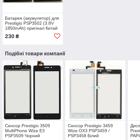
Батарея (акумулятор) для
Prestigio PSP3502 (3.8V
1850mAh) оригінал Китай
230
₴
Подібні товари компанії
Сенсор Prestigio 3509
Сенсор Prestigio 3459
Дисп
MultiPhone Wize E3
Wize OX3 PSP3459 /
Pres
PSP3509 Чорний
PSP3458 Білий
PAP