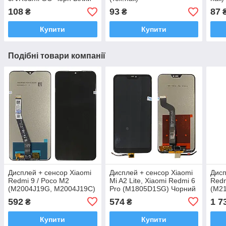
(Тіх пак)
108
93
87
₴
₴
Купити
Купити
Подібні товари компанії
Дисплей + сенсор Xiaomi
Дисплей + сенсор Xiaomi
Дисп
Redmi 9 / Poco M2
Mi A2 Lite, Xiaomi Redmi 6
Redm
(M2004J19G, M2004J19C)
Pro (M1805D1SG) Чорний
(M2
Чорний ORIGINAL (OEM)
Original (PRC)
рамц
592
574
1 7
₴
₴
Купити
Купити