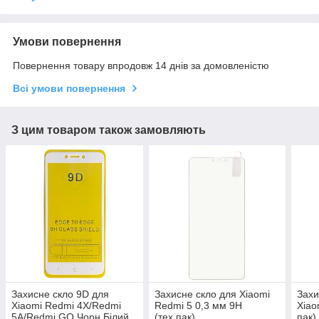
Умови повернення
Повернення товару впродовж 14 днів за домовленістю
Всі умови повернення
З цим товаром також замовляють
Захисне скло 9D для
Захисне скло для Xiaomi
Захи
Xiaomi Redmi 4X/Redmi
Redmi 5 0,3 мм 9H
Xiao
5A/Redmi GO Чорн Білий
(тех.пак)
пак)