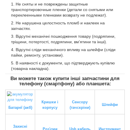
Не сняты и не повреждены защитные
транспортировочные пленки (детали со снятыми или
переклеенными пленками возврату не подлежат).
Не нарушена целостность пломб и наклеек на
запчастях.
Відсутні механічні пошкодження товару (подряпини,
тріщини, потертості, подряпини, вм'ятини та інші).
Відсутні сліди механічного впливу на шлейфи (сліди
пайки, ремонту, установки).
В наявності є документи, що підтверджують купівлю
(товарна накладна).
Ви можете також купити інші запчастини для
телефону (смартфону) або планшета:
Кришки і
Сенсору
Шлейфи
Батареї (акб)
корпусу
(тачскріни)
Захисні
Роз'єми
Usb кабель
Инструмент