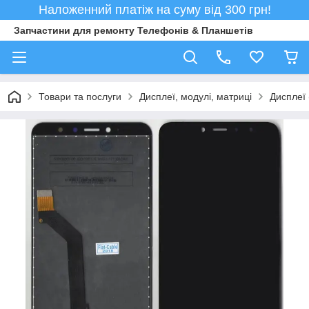
Наложенний платіж на суму від 300 грн!
Запчастини для ремонту Телефонів & Планшетів
Товари та послуги
Дисплеї, модулі, матриці
Дисплеї 