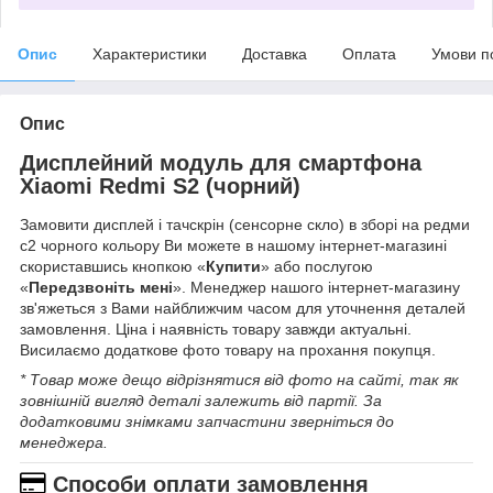
Опис
Характеристики
Доставка
Оплата
Умови п
Опис
Дисплейний модуль для смартфона
Xiaomi Redmi S2 (чорний)
Замовити дисплей і тачскрін (сенсорне скло) в зборі на редми
с2 чорного кольору Ви можете в нашому інтернет-магазині
скориставшись кнопкою «
Купити
» або послугою
«
Передзвоніть мені
». Менеджер нашого інтернет-магазину
зв'яжеться з Вами найближчим часом для уточнення деталей
замовлення. Ціна і наявність товару завжди актуальні.
Висилаємо додаткове фото товару на прохання покупця.
* Товар може дещо відрізнятися від фото на сайті, так як
зовнішній вигляд деталі залежить від партії. За
додатковими знімками запчастини зверніться до
менеджера.
Способи оплати замовлення