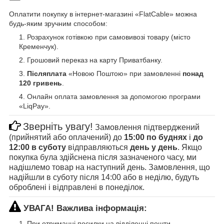
Оплатити покупку в інтернет-магазині «FlatCable» можна
будь-яким зручним способом:
Розрахунок готівкою при самовивозі товару (місто
Кременчук).
Грошовий переказ на карту Приватбанку.
Післяплата
«Новою Поштою» при замовленні
понад
120 гривень
.
Онлайн оплата замовлення за допомогою програми
«LiqPay».
Зверніть увагу!
Замовлення підтверджений
(прийнятий або оплачений) до
15:00 по буднях
і
до
12:00 в суботу
відправляються
день у день
. Якщо
покупка була здійснена після зазначеного часу, ми
надішлемо товар на наступний день. Замовлення, що
надійшли в суботу після 14:00 або в неділю, будуть
оброблені і відправлені в понеділок.
УВАГА! Важлива інформація:
При отриманні посилки на відділенні пошти